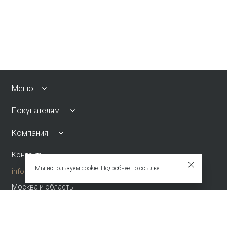
Меню
Покупателям
Компания
Контакты
Мы используем cookie. Подробнее по
ссылке
.
info@emkafashion.ru
Москва и область
+7 (495) 787-24-90
по России (звонок бесплатный)
+7 (800) 775-42-46