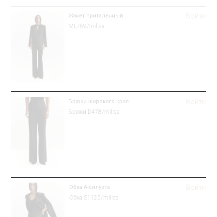
Войти
Жакет приталенный
ML789/milisa
Войти
Брюки широкого кроя
Брюки D478/milisa
Войти
Юбка А-силуэта
Юбка S1125/milisa