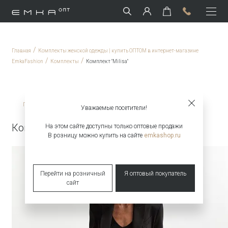
/
Главная
Комплекты женской одежды | купить ОПТОМ в интернет-магазине
/
/
EmkaFashion
Комплекты
Комплект "Milisa"
/
/
Главная
Комплекты
Комплект "Milisa"
Уважаемые посетители!
Комплект "Milisa"
На этом сайте доступны только оптовые продажи
В розницу можно купить на сайте
emkashop.ru
Перейти на розничный
Я оптовый покупатель
сайт