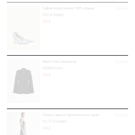
Войти
Туфли-лодочки из 100% замши
W014/bagels
SALE
Войти
Жакет без лацканов
ML880/cave
SALE
Войти
Платье макси приталенного кроя
PL1570/meteor
SALE