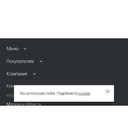
Меню
Покупателям
Компания
Контакты
Мы используем cookie. Подробнее по
ссылке
.
info@emkafashion.ru
Москва и область
+7 (495) 787-24-90
по России (звонок бесплатный)
+7 (800) 775-42-46