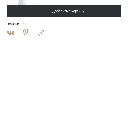
Добавить в корзину
Поделиться
:
Войти
Костюмный топ из костюмной шерсти
Блузка B3159/voyla
SALE
Войти
Джинсы Straight Leg 376
Брюки D376/ushelin
SALE