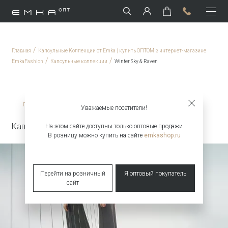
/
Главная
Капсульные Коллекции от Emka | купить ОПТОМ в интернет-магазине
/
/
EmkaFashion
Капсульные коллекции
Winter Sky & Raven
/
/
Главная
Капсульные коллекции
Winter Sky & Raven
Уважаемые посетители!
Капсульная коллекция Winter Sky & Raven
На этом сайте доступны только оптовые продажи
В розницу можно купить на сайте
emkashop.ru
Перейти на розничный
Я оптовый покупатель
сайт