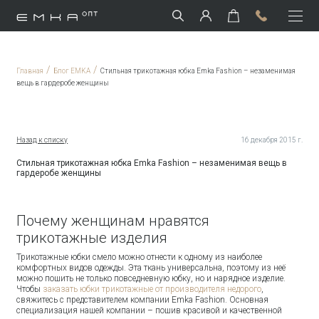
/
/
Главная
Блог EMKA
Стильная трикотажная юбка Emka Fashion – незаменимая
вещь в гардеробе женщины
Назад к списку
16 декабря 2015 г.
Стильная трикотажная юбка Emka Fashion – незаменимая вещь в
гардеробе женщины
Почему женщинам нравятся
трикотажные изделия
Трикотажные юбки смело можно отнести к одному из наиболее
комфортных видов одежды. Эта ткань универсальна, поэтому из неё
можно пошить не только повседневную юбку, но и нарядное изделие.
Чтобы
заказать юбки трикотажные от производителя недорого
,
свяжитесь с представителем компании Emka Fashion. Основная
специализация нашей компании – пошив красивой и качественной