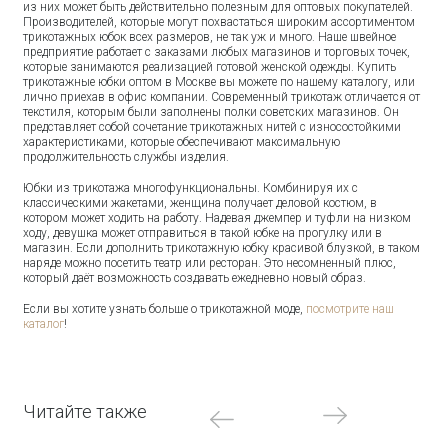
из них может быть действительно полезным для оптовых покупателей.
Производителей, которые могут похвастаться широким ассортиментом
трикотажных юбок всех размеров, не так уж и много. Наше швейное
предприятие работает с заказами любых магазинов и торговых точек,
которые занимаются реализацией готовой женской одежды. Купить
трикотажные юбки оптом в Москве вы можете по нашему каталогу, или
лично приехав в офис компании. Современный трикотаж отличается от
текстиля, которым были заполнены полки советских магазинов. Он
представляет собой сочетание трикотажных нитей с износостойкими
характеристиками, которые обеспечивают максимальную
продолжительность службы изделия.
Юбки из трикотажа многофункциональны. Комбинируя их с
классическими жакетами, женщина получает деловой костюм, в
котором может ходить на работу. Надевая джемпер и туфли на низком
ходу, девушка может отправиться в такой юбке на прогулку или в
магазин. Если дополнить трикотажную юбку красивой блузкой, в таком
наряде можно посетить театр или ресторан. Это несомненный плюс,
который даёт возможность создавать ежедневно новый образ.
Если вы хотите узнать больше о трикотажной моде,
посмотрите наш
каталог
!
Читайте также