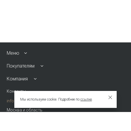
Меню
Покупателям
Компания
Контакты
Мы используем cookie. Подробнее по
ссылке
.
info@emkafashion.ru
Москва и область
+7 (495) 787-24-90
по России (звонок бесплатный)
+7 (800) 775-42-46