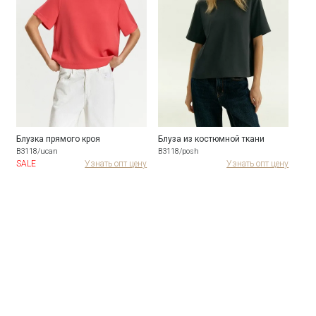
Блузка прямого кроя
Блуза из костюмной ткани
Блу
B3118/ucan
B3118/posh
B31
ну
SALE
Узнать опт цену
Узнать опт цену