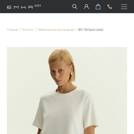
/
/
/
Главная
Каталог
Межсезонная распродажа
B3118/lejos (sale)