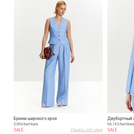
Брюки широкого кроя
Двубортный 
D396/bambara
ML743/bambar
SALE
Узнать опт цену
SALE