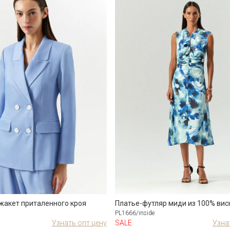
жакет приталенного кроя
Платье-футляр миди из 100% вис
a
PL1666/inside
Узнать опт цену
SALE
Узна