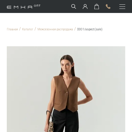
/
/
/
Главная
Каталог
Межсезонная распродажа
D001/aspect (sale)