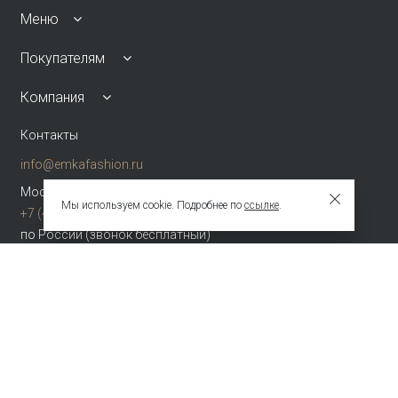
Меню
Покупателям
Компания
Контакты
info@emkafashion.ru
Москва и область
Мы используем cookie. Подробнее по
ссылке
.
+7 (495) 787-24-90
по России (звонок бесплатный)
+7 (800) 775-42-46
Присоединяйтесь
Зарегистрированное название компании
ОБЩЕСТВО С ОГРАНИЧЕННОЙ ОТВЕТСТВЕННОСТЬЮ "ТЕКСТУРА"
Адрес