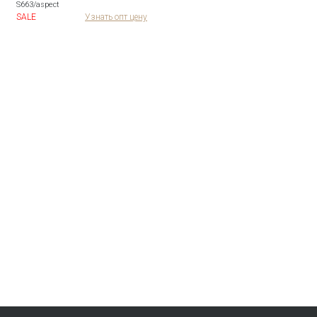
S663/aspect
SALE
Узнать опт цену