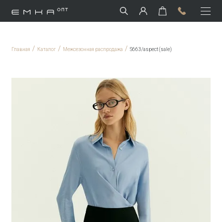
/
/
/
Главная
Каталог
Межсезонная распродажа
S663/aspect (sale)