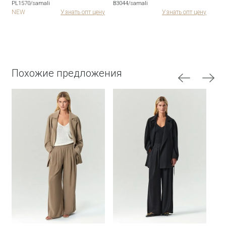
PL1570/samali
B3044/samali
B31
ну
NEW
Узнать опт цену
Узнать опт цену
Похожие предложения