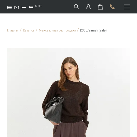
/
/
/
Главная
Каталог
Межсезонная распродажа
D335/samali (sale)