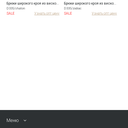
Брюки широкого кроя из вискозы
Брюки широкого кроя из вискозы
Брю
D335/shaton
D335/zodiac
D335
ну
SALE
Узнать опт цену
SALE
Узнать опт цену
Меню