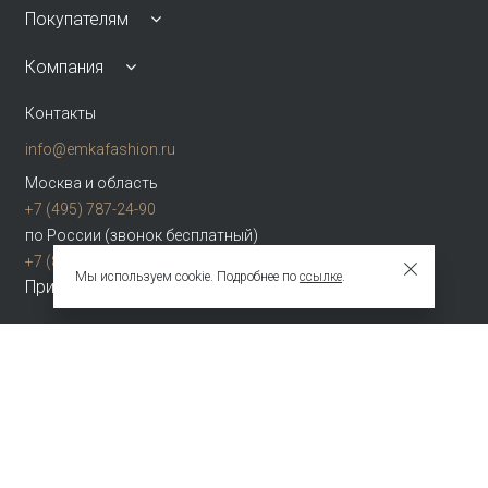
Покупателям
Компания
Контакты
info@emkafashion.ru
Москва и область
+7 (495) 787-24-90
по России (звонок бесплатный)
+7 (800) 775-42-46
Мы используем cookie. Подробнее по
ссылке
.
Присоединяйтесь
Зарегистрированное название компании
ОБЩЕСТВО С ОГРАНИЧЕННОЙ ОТВЕТСТВЕННОСТЬЮ "ТЕКСТУРА"
Адрес
НАБ АКАДЕМИКА ТУПОЛЕВА, Д. 15, К. 22, ПОМЕЩ. 3/2Т Г.МОСКВА,
ВН.ТЕР.Г.
МУНИЦИПАЛЬНЫЙ ОКРУГ БАСМАННЫЙ 105005 Россия