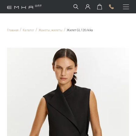
/
/
/
Главная
Каталог
Жакеты, жилеты
Жилет GL126/kika