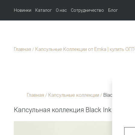
Новинки
Каталог
О нас
Сотрудничество
Блог
Главная
Капсульные Коллекции от Emka | купить ОП
/
Главная
Капсульные коллекции
Black Ink & Ev
/
/
Капсульная коллекция Black Ink & Everg