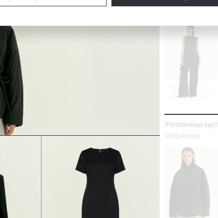
NEW
Утепленная кур
N093/eclipsis