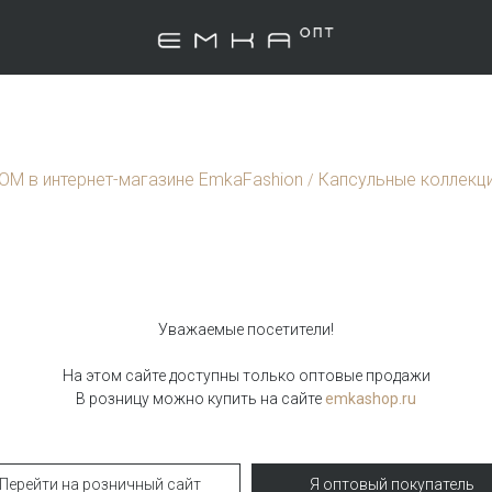
ТОМ в интернет-магазине EmkaFashion
Капсульные коллекц
/
Уважаемые посетители!
ergreen
На этом сайте доступны только оптовые продажи
reen
В розницу можно купить на сайте
emkashop.ru
Жилет удлинен
Перейти на розничный сайт
Я оптовый покупатель
Жилет GL126/kika