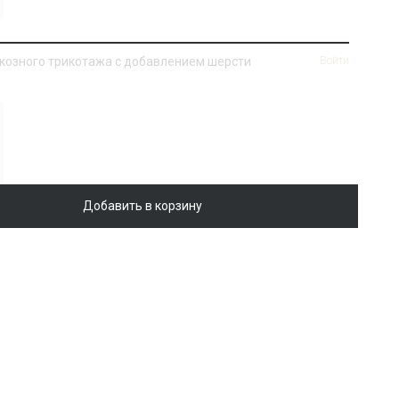
козного трикотажа с добавлением шерсти
Войти
Добавить в корзину
g 437
Войти