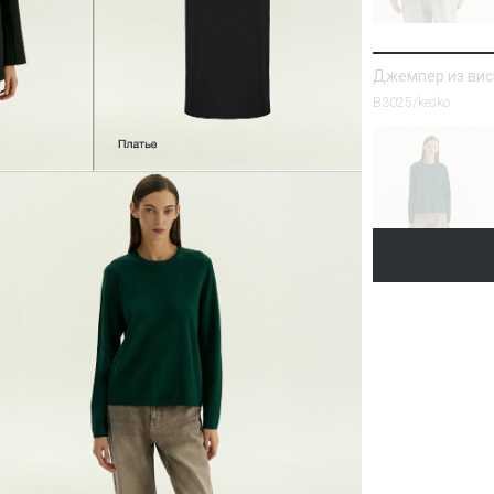
Джемпер из вис
B3025/kesko
Джинсы Wide Le
Брюки D437/bruna
SALE