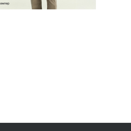
Платье притале
PL1686/abyss
SALE
Приталенный ж