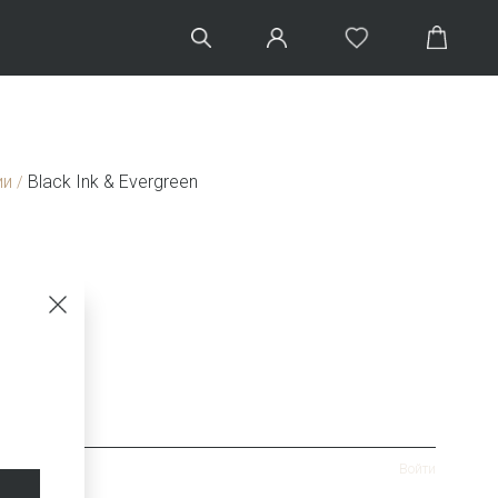
ии
Black Ink & Evergreen
/
ный
Войти