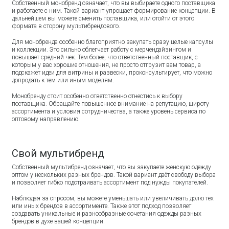
Собственный монобренд означает, что вы выбираете одного поставщика
и работаете с ним. Такой вариант упрощает формирование концепции. В
дальнейшем вы можете сменить поставщика, или отойти от этого
формата в сторону мультибрендового.
Для монобренда особенно благоприятно закупать сразу целые капсулы
и коллекции. Это сильно облегчает работу с мерчендайзингом и
повышает средний чек. Тем более, что ответственный поставщик, с
которым у вас хорошие отношения, не просто отгрузит вам товар, а
подскажет идеи для витрины и развески, проконсультирует, что можно
допродать к тем или иным моделям.
Монобренду стоит особенно ответственно отнестись к выбору
поставщика. Обращайте повышенное внимание на репутацию, широту
ассортимента и условия сотрудничества, а также уровень сервиса по
оптовому направлению.
Свой мультибренд
Собственный мультибренд означает, что вы закупаете женскую одежду
оптом у нескольких разных брендов. Такой вариант даёт свободу выбора
и позволяет гибко подстраивать ассортимент под нужды покупателей.
Наблюдая за спросом, вы можете уменьшать или увеличивать долю тех
или иных брендов в ассортименте. Также этот подход позволяет
создавать уникальные и разнообразные сочетания одежды разных
брендов в духе вашей концепции.