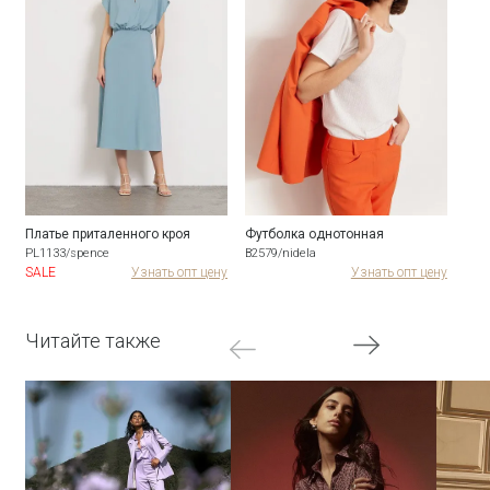
Платье приталенного кроя
Футболка однотонная
PL1133/spence
B2579/nidela
SALE
Узнать опт цену
Узнать опт цену
Читайте также