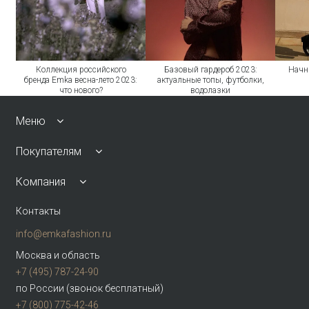
Коллекция российского
Базовый гардероб 2023:
Начн
бренда Emka весна-лето 2023:
актуальные топы, футболки,
что нового?
водолазки
Меню
Покупателям
Компания
Контакты
info@emkafashion.ru
Москва и область
+7 (495) 787-24-90
по России (звонок бесплатный)
+7 (800) 775-42-46