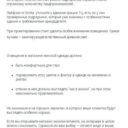
огромному количеству предпринимателей.
Лайфхак от Emka: уточните у администрации ТЦ, есть ли у них
проверенные подрядчики, которые уже знакомы с особенностями
здания и требованиями арендодателя.
При проектировании стоит уделить особое внимание освещению. Самое
лучшее — имитирующее естественный дневной свет.
Освещение в магазине женской одежды должно:
быть комфортным для глаз
подчёркивать игру цветов и фактур в одежде на манекенах и
рейлах
оттенки в нём должны выглядеть “как в жизни”, но при этом
максимально привлекательно.
Не экономьте и на хороших зеркалах, в которых ваши клиентки будут
выглядеть особенно хорошо.
Если вы открываете магазин эконом-сегмента, на интерьере в целом
можно сэкономить. Однако если ваш выбор — сегмент мидл и выше,