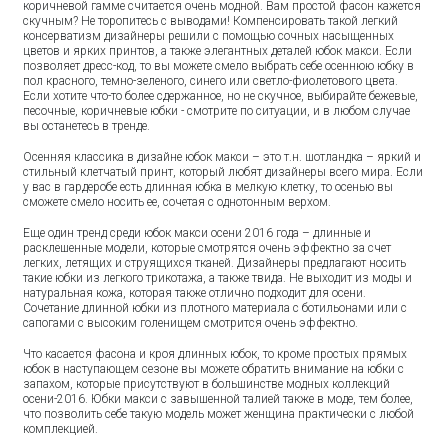
коричневой гамме считается очень модной. Вам простой фасон кажется
скучным? Не торопитесь с выводами! Компенсировать такой легкий
консерватизм дизайнеры решили с помощью сочных насыщенных
цветов и ярких принтов, а также элегантных деталей юбок макси. Если
позволяет дресс-код, то вы можете смело выбрать себе осеннюю юбку в
пол красного, темно-зеленого, синего или светло-фиолетового цвета.
Если хотите что-то более сдержанное, но не скучное, выбирайте бежевые,
песочные, коричневые юбки - смотрите по ситуации, и в любом случае
вы останетесь в тренде.
Осенняя классика в дизайне юбок макси – это т.н. шотландка – яркий и
стильный клетчатый принт, который любят дизайнеры всего мира. Если
у вас в гардеробе есть длинная юбка в мелкую клетку, то осенью вы
сможете смело носить ее, сочетая с однотонным верхом.
Еще один тренд среди юбок макси осени 2016 года – длинные и
расклешенные модели, которые смотрятся очень эффектно за счет
легких, летящих и струящихся тканей. Дизайнеры предлагают носить
такие юбки из легкого трикотажа, а также твида. Не выходит из моды и
натуральная кожа, которая также отлично подходит для осени.
Сочетание длинной юбки из плотного материала с ботильонами или с
сапогами с высоким голенищем смотрится очень эффектно.
Что касается фасона и кроя длинных юбок, то кроме простых прямых
юбок в наступающем сезоне вы можете обратить внимание на юбки с
запахом, которые присутствуют в большинстве модных коллекций
осени-2016. Юбки макси с завышенной талией также в моде, тем более,
что позволить себе такую модель может женщина практически с любой
комплекцией.