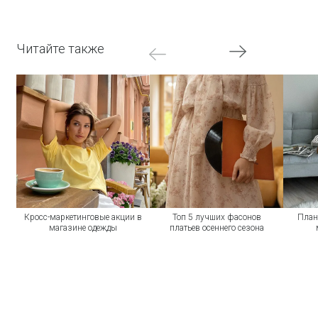
Читайте также
Кросс-маркетинговые акции в
Топ 5 лучших фасонов
План
магазине одежды
платьев осеннего сезона