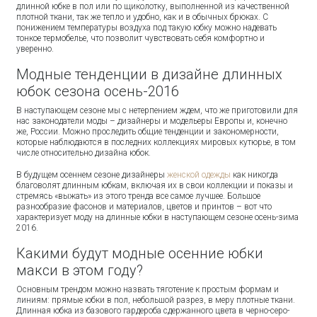
длинной юбке в пол или по щиколотку, выполненной из качественной
плотной ткани, так же тепло и удобно, как и в обычных брюках. С
понижением температуры воздуха под такую юбку можно надевать
тонкое термобелье, что позволит чувствовать себя комфортно и
уверенно.
Модные тенденции в дизайне длинных
юбок сезона осень-2016
В наступающем сезоне мы с нетерпением ждем, что же приготовили для
нас законодатели моды – дизайнеры и модельеры Европы и, конечно
же, России. Можно проследить общие тенденции и закономерности,
которые наблюдаются в последних коллекциях мировых кутюрье, в том
числе относительно дизайна юбок.
В будущем осеннем сезоне дизайнеры
женской одежды
как никогда
благоволят длинным юбкам, включая их в свои коллекции и показы и
стремясь «выжать» из этого тренда все самое лучшее. Большое
разнообразие фасонов и материалов, цветов и принтов – вот что
характеризует моду на длинные юбки в наступающем сезоне осень-зима
2016.
Какими будут модные осенние юбки
макси в этом году?
Основным трендом можно назвать тяготение к простым формам и
линиям: прямые юбки в пол, небольшой разрез, в меру плотные ткани.
Длинная юбка из базового гардероба сдержанного цвета в черно-серо-