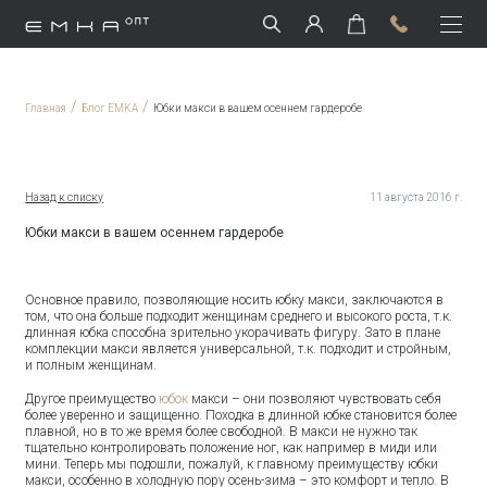
/
/
Главная
Блог EMKA
Юбки макси в вашем осеннем гардеробе
Назад к списку
11 августа 2016 г.
Юбки макси в вашем осеннем гардеробе
Основное правило, позволяющие носить юбку макси, заключаются в
том, что она больше подходит женщинам среднего и высокого роста, т.к.
длинная юбка способна зрительно укорачивать фигуру. Зато в плане
комплекции макси является универсальной, т.к. подходит и стройным,
и полным женщинам.
Другое преимущество
юбок
макси – они позволяют чувствовать себя
более уверенно и защищенно. Походка в длинной юбке становится более
плавной, но в то же время более свободной. В макси не нужно так
тщательно контролировать положение ног, как например в миди или
мини. Теперь мы подошли, пожалуй, к главному преимуществу юбки
макси, особенно в холодную пору осень-зима – это комфорт и тепло. В