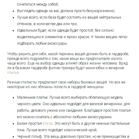
сочетаться между собой;
Выглядеть одежда на вас должна просто безукоризненно;
Лучше всего, если база будет состоять из вещей нейтральных
оттенков, в количестве два или три;
Идеальным будет, если одежда будет простой, без сильно
выделяющихся элементов и ярких красок. К таким вещам легко
подбирать любые аксессуары.
Чтобы решить для себя, какой перечень вещей должен быть в гардеробе,
прежде всего подумайте о том, какие вещи вы предпочитаете носить
чаще всего. Еще на выбор одежды влияет образ жизни человека. Вряд
ли в базовом гардеробе фитнес-тренера будут мини-юбки и вечерние
платья
.
Разные стилисты предлагают свои наборы базовых вещей. Но все же
некоторые из них обязаны попасть в гардероб женщины:
Маленькое платье. Лучше всего выбирать облегающую модель
черного цвета. Оно идеально подойдет для веселой вечеринки, для
работы, делового ужина или свидания. Благодаря простоте платья
его можно сочетать с абсолютно любыми аксессуарами;
Белая простая
блуза
. Это могут быть и другие нежные пастельные
тона. Лучше всего подойдет классический крой;
Черный гольф. Эта вещь довольно простая, но ее преимущества в