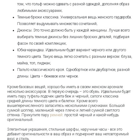
том, что гольф можно одевать с разной одеждой, дополняя образ
любимыми аксессуарами;
Темные брюки классика. Универсальная вещь женского гардероба.
Позволяет выдумывать множество сочетаний;
Джинсы. Это точно должно быть у каждой женщины. Лучше всего
выбирать темные джинсы без лишних броских деталей, подбирая
фасон по своей комплекции;
Юбка-карандаш. Идеальным будет вариант черного или другого
темного цвета. Такую вещь легко сочетать с разным верхом: блуза,
майка, топ, пиджак;
Пальто классического кроя. Однобортное или двубортное, разной
длины. Цвета – бежевое или черное.
Кроме базовых вещей, хорошо бы иметь в своем женском арсенале
несколько аксессуаров. В первую очередь – это обувь. Идеальным будет
иметь пару туфель-лодочек цвета беж и черный, сапоги классика
средней длины темного цвета и балетки. Кроме всего
вышеперечисленного запаситесь несколькими сумочками. Большой
сумкой шоппер, маленькой через плечо и летней сумкой светлого
оттенка. Прикупите пару
ремней
: простой черный и какой-нибудь
оригинальный.
Элегантные украшения, стильные шарфы, наручные часы - все это
добавит оригинальности в ваш образ и подчеркнет ваш неповторимый
вкус и стиль.