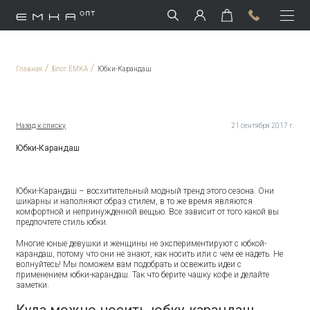
/
/
Главная
Блог EMKA
Юбки-Карандаш
Назад к списку
21 сентября 2017 г.
Юбки-Карандаш
Юбки-Карандаш – восхитительный модный тренд этого сезона. Они
шикарны и наполняют образ стилем, в то же время являются
комфортной и непринужденной вещью. Все зависит от того какой вы
предпочтете стиль юбки.
Многие юные девушки и женщины не экспериментируют с юбкой-
карандаш, потому что они не знают, как носить или с чем ее надеть. Не
волнуйтесь! Мы поможем вам подобрать и освежить идеи с
применением юбки-карандаш. Так что берите чашку кофе и делайте
заметки.