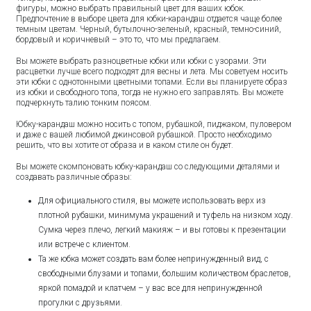
фигуры, можно выбрать правильный цвет для ваших юбок.
Предпочтение в выборе цвета для юбки-карандаш отдается чаще более
темным цветам. Черный, бутылочно-зеленый, красный, темно-синий,
бордовый и коричневый – это то, что мы предлагаем.
Вы можете выбрать разноцветные юбки или юбки с узорами. Эти
расцветки лучше всего подходят для весны и лета. Мы советуем носить
эти юбки с однотонными цветными топами. Если вы планируете образ
из юбки и свободного топа, тогда не нужно его заправлять. Вы можете
подчеркнуть талию тонким поясом.
Юбку-карандаш можно носить с топом, рубашкой, пиджаком, пуловером
и даже с вашей любимой джинсовой рубашкой. Просто необходимо
решить, что вы хотите от образа и в каком стиле он будет.
Вы можете скомпоновать юбку-карандаш со следующими деталями и
создавать различные образы:
Для официального стиля, вы можете использовать верх из
плотной рубашки, минимума украшений и туфель на низком ходу.
Сумка через плечо, легкий макияж – и вы готовы к презентации
или встрече с клиентом.
Та же юбка может создать вам более непринужденный вид, с
свободными блузами и топами, большим количеством браслетов,
яркой помадой и клатчем – у вас все для непринужденной
прогулки с друзьями.