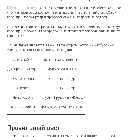
Юбка-карандаш
с соответствующим пиджаком или блейзером – это то,
что мы называем костюм. Это шикарный и стильный лук. Юбка-
карандаш подойдет для профессиональных деловых встреч.
Для добавления интриги вашему образу, вы можете выбрать юбку-
карандаш с боковым разрезом. Это позволит отвлечь внимание от
вашего живота.
Длина также является важным фактором, который необходимо
учитывать при выборе юбки-карандаш.
длина юбки
лучше всего подходит
До середины бедра
Фигура «яблоко»
Выше колена
Все типы фигур
По колено
Все типы фигур
Ниже колена
Фигуры «Груша» и «Яблоко»
Миди и макси
Фигура «песочные часы»
Правильный цвет
Теперь, когда вы знаете об идеальном фасоне и длине для вашей