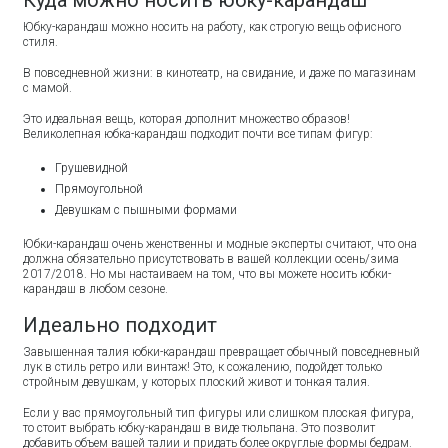
Куда можно носить юбку-карандаш
Юбку-карандаш можно носить на работу, как строгую вещь офисного
стиля.
В повседневной жизни: в кинотеатр, на свидание, и даже по магазинам
с мамой.
Это идеальная вещь, которая дополнит множество образов!
Великолепная юбка-карандаш подходит почти все типам фигур:
Грушевидной
Прямоугольной
Девушкам с пышными формами
Юбки-карандаш очень женственны и модные эксперты считают, что она
должна обязательно присутствовать в вашей коллекции осень/зима
2017/2018. Но мы настаиваем на том, что вы можете носить юбки-
карандаш в любом сезоне.
Идеально подходит
Завышенная талия юбки-карандаш превращает обычный повседневный
лук в стиль ретро или винтаж! Это, к сожалению, подойдет только
стройным девушкам, у которых плоский живот и тонкая талия.
Если у вас прямоугольный тип фигуры или слишком плоская фигура,
то стоит выбрать юбку-карандаш в виде тюльпана. Это позволит
добавить объем вашей талии и придать более округлые формы бедрам.