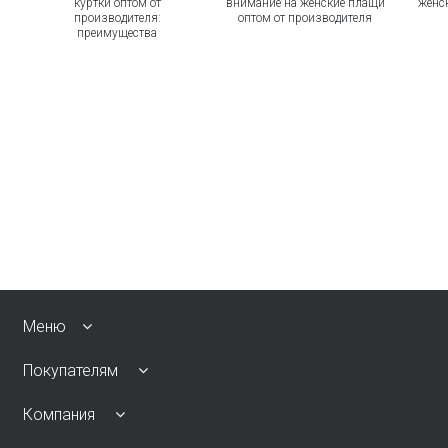
куртки оптом от
внимание на женские плащи
женс
производителя:
оптом от производителя
преимущества
Меню
Покупателям
Компания