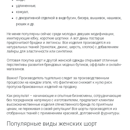
удлиненные;
кэжуал;
с декоративной отделкой в виде бусин, бисера, вышивок, нашивок,
рюшек и др.
Не менее популярны сейчас среди молодых девушек модификации,
имитирующие юбку, короткие шортики. А вот дамы постарше
предпочитают бриджи и леггинсы. Все изделия производятся из
натуральных тканей (трикотаж, джинс, шерсть, хлопок) с добавлением
лайкры для эластичности или синтетики.
Оптовая покупка шорт и другой женской одежды открывает отличные
перспективы развития брендовых модных бутиков, оффлайн и онлайн-
магазинов.
Важно! Производитель тщательно следит за производственным
процессом на каждом этапе, что фактически снижает к нулю риск
пропуска бракованных изделий на продажу.
Как результат – начинающие и опытные бизнесмены, сотрудничающие
без посредников напрямую с изготовителем, предлагают клиентам
высококачественные изделия отечественного бренда по приятным
ценам, не переживая о своей репутации! Все шорты производятся из
отобранных тканей с применением красивой, долговечной фурнитуры.
Популярные виды женских шорт