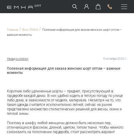
/
/
Главная
Блог EMKA
Полезная информация для заказа женских шорт оптом –
важные моменты
Назад к списку
9 октября 2020 г.
Полезная информация для заказа женских шорт оптом – важные
моменты
Короткие либо удлиненные шорты – предмет, присутствующий в
гардеробе каждой дамы. В них удобно ходить в теплую погоду по улице
либо дома, в зависимости от модели, материала. Несмотря на то, что
такая одежда считается исключительно летней, сейчас на рынке
представлено множество стилистических решений для весны, осени и
теплой зимы.
Поэтому в шкафу любой женщины должно быть несколько пар,
отличающихся фасоном, длиной, цветом, типом ткани. Чтобы немного
сэкономить на пополнении гардероба, стоит рассмотреть вариант