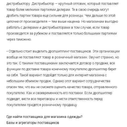
дистрибьютору. Дистрибьютор — крупный оптовик, который поставляет
товар более мелкими партиями дилерам. Те в свою очередь могут
дробить партии товара еще сильнее для розницы. Чем дальше по этой
цепочке от производителя — тем выше наценка. Но магазинам выгодно
работать с дилерами и дистрибьюторами в том случае, если товар
производится за рубежом и поставляется только большими партиями
через таможню.
• Отдельно стоит выделить дропшиппинг-поставщиков. Эти организации
вообще не поставляют товар в розничный магазин. Звучит странно, но
это так. С такими поставщиками заключается договор о продаже, все
функции по доставке товара конечному покупателю дропшиппер берет
на себя. Такой вариант подойдет только для интернет-магазина с
небольшим объемом продаж. Однако этот вариант сотрудничества
опасен тем, что вы не сможете оценить качество товара, отправленного
покупателю. Как и своевременность его поставки. Если дропшиппер
подведет, вести все переговоры и нести ответственность перед
покупателем придется розничному продавцу.
Где найти поставщика для магазина одежды?
Базы и агрегаторы поставщиков