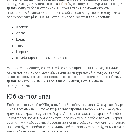
книзу, имея длину ниже колена
юбка
будет визуально удлинять ноги, и
делать фигуру более стройной. Высокая талия поможет скрыть
неэстетичный животик, а значит такой фасон могут носить девушки с
размером size plus. Ткани, которые используются для изделий:
Хлопок;
Атлас;
Шелк;
Твида;
Шерсти;
Комбинированных материалов.
Уделяйте внимание декору. Любые яркие принты, вышивка, наличие
карманов или ярких молний, ремни из натуральной и искусственной
кожи всевозможных расцветок – все это отлично сочетается с юбками,
делая их необычными и запоминающимися, а стиль менее
официальным.
Юбка-тюльпан
Любите пышные юбки? Тогда выбирайте юбку-тюльпан. Она делает бедра
шире и объемнее. Выгодно подчеркнет стройные ножки излишне худых
девушек и скроет отсутствие бедер. Для стиля casual прекрасный выбор.
Такой фасон юбки можно сочетать практически с любом верхом, играя
со стилями и образами. Изделия из ткани с добавлением синтетических
волокон будут наиболее практичны, юбка практически не будет мяться, а
значит будет очень практична в носке.