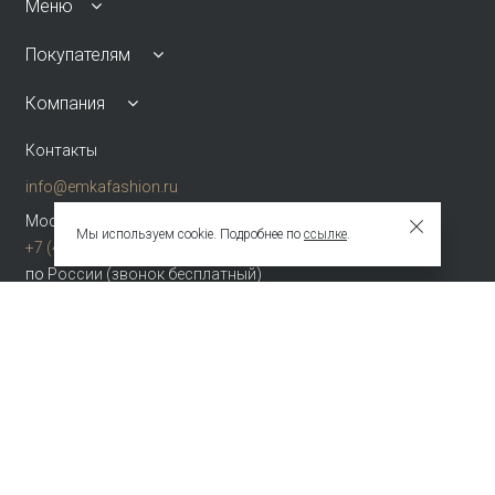
Меню
Покупателям
Компания
Контакты
info@emkafashion.ru
Москва и область
Мы используем cookie. Подробнее по
ссылке
.
+7 (495) 787-24-90
по России (звонок бесплатный)
+7 (800) 775-42-46
Присоединяйтесь
Зарегистрированное название компании
ОБЩЕСТВО С ОГРАНИЧЕННОЙ ОТВЕТСТВЕННОСТЬЮ "ТЕКСТУРА"
Адрес
НАБ АКАДЕМИКА ТУПОЛЕВА, Д. 15, К. 22, ПОМЕЩ. 3/2Т Г.МОСКВА,