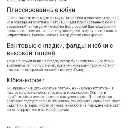
Плиссированные юбки
Плиссе
никогда не выходит из моды. Такие юбки достаточно элегантны,
но в тоже время кокетливы и игривы. Надев плиссированную юбку с
завышенной талией успех не обойдет Вас стороной! Для поддержания
вещи в идеальном состоянии не нужно её даже гладить, так как плиссе
неприхотливая фактура, которая всегда держит свою форму.
Бантовые складки, фалды и юбки с
высокой талией
Юбки с высокой талией в складку всегда были популярны, если они
выполнены из плотных тканей, кожи или кожзаменителя они станут
невероятно интересной основой к вашему образу.
Юбка-корсет
Мы привыкли видеть корсеты в платьях, но их можно встретить и в
некоторых фасонах юбок, в частности в юбке-корсет. Обычно, в
подобных юбках вместо пояса используется корсет. Данный фасон
прекрасно подходит полным женщинам, так как максимально скрывает
недостатки. В зависимости от ткани, такая юбка из повседневной может
легко превратиться в вечерний вариант.