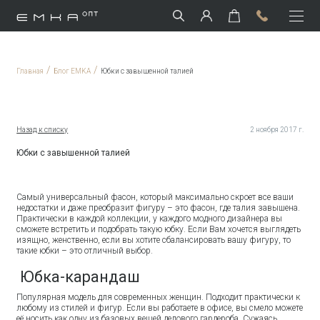
/
/
Главная
Блог EMKA
Юбки с завышенной талией
Назад к списку
2 ноября 2017 г.
Юбки с завышенной талией
Самый универсальный фасон, который максимально скроет все ваши
недостатки и даже преобразит фигуру – это фасон, где талия завышена.
Практически в каждой коллекции, у каждого модного дизайнера вы
сможете встретить и подобрать такую юбку. Если Вам хочется выглядеть
изящно, женственно, если вы хотите сбалансировать вашу фигуру, то
такие юбки – это отличный выбор.
Юбка-карандаш
Популярная модель для современных женщин. Подходит практически к
любому из стилей и фигур. Если вы работаете в офисе, вы смело можете
её носить как одну из базовых вещей делового гардероба. Сужаясь