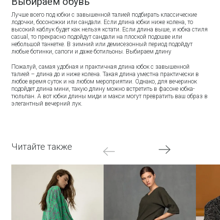
Выбираем обувь
Лучше всего под юбки с завышенной талией подбирать классические
лодочки, босоножки или сандали. Если длина юбки ниже колена, то
высокий каблук будет как нельзя кстати. Если длина выше, и юбка стиля
casual, то прекрасно подойдут сандали на плоской подошве или
небольшой танкетке. В зимний или демисезонный период подойдут
любые ботинки, сапоги и даже ботильоны. Выбираем длину
Пожалуй, самая удобная и практичная длина юбок с завышенной
талией – длина до и ниже колена. Такая длина уместна практически в
любое время суток и на любом мероприятии. Однако, для вечеринок
подойдет длина мини, такую длину можно встретить в фасоне юбка-
тюльпан. А вот юбки длины миди и макси могут превратить ваш образ в
элегантный вечерний лук.
Читайте также