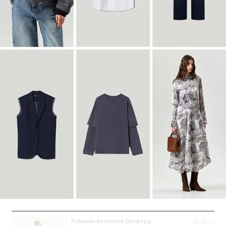
Войти
Пальто-халат из шерсти
R117/delphinium
SALE
Войти
Рубашка из хлопка Оксфорд