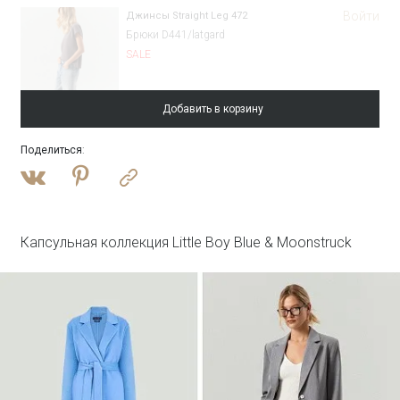
Войти
Джинсы Straight Leg 472
Брюки D441/latgard
SALE
Добавить в корзину
Поделиться
:
Войти
Однобортный жакет с замшевой вставкой
ML762/felicia
SALE
Капсульная коллекция Little Boy Blue & Moonstruck
Войти
Пальто-халат из шерсти
R117/pesche
SALE