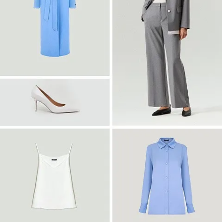
Войти
Платье-рубашка макси с принтом
PL1644/haku
SALE