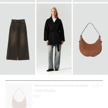
SALE
Войти
Сумка-полумесяц из натуральной замши
C066/mahogany
NEW