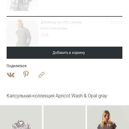
Войти
Джемпер из 100% хлопка
B3010/artichokes
SALE
Добавить в корзину
Поделиться
:
Войти
Плащ с потайным капюшоном
T046/reyna
SALE
Капсульная коллекция Apricot Wash & Opal gray
Войти
Топ с металлической вставкой