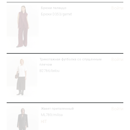
Войти
Брюки палаццо
Брюки D353/garnet
Войти
Трикотажная футболка со спущенным
плечом
B2786/belou
Войти
Жакет приталенный
ML789/milisa
HIT