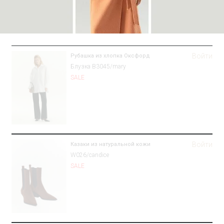
Войти
Рубашка из хлопка Оксфорд
Блузка B3045/mary
SALE
Войти
Казаки из натуральной кожи
W026/candice
SALE