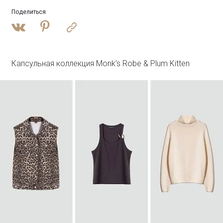
Поделиться
:
Войти
Джинсовая куртка oversize с бахромой
N081/dearsi
SALE
Капсульная коллекция Monk’s Robe & Plum Kitten
Войти
Лонгслив с двойным швом с шелком
B3115/champan
SALE
Войти
Полупальто из шерсти с отстегивающимся
капюшоном
R137/harbor