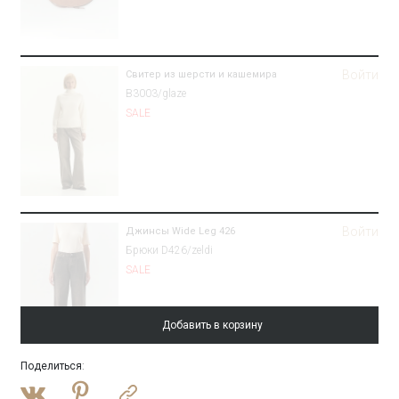
Войти
Свитер из шерсти и кашемира
B3003/glaze
SALE
Войти
Джинсы Wide Leg 426
Брюки D426/zeldi
SALE
Добавить в корзину
Поделиться
:
Войти
Полупальто-халат из шерсти