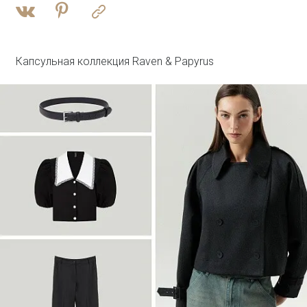
Войти
Брюки прямого кроя с защипами
Брюки D351/monk
SALE
Капсульная коллекция Raven & Papyrus
Войти
Плащ с потайным капюшоном
T046/reyna
SALE
Войти
Джинсовый жилет с леопардовым
принтом
GL112/lewpard
SALE