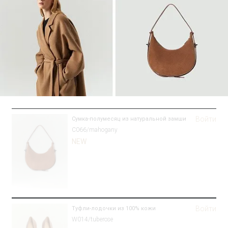
Войти
Сумка-полумесяц из натуральной замши
C066/mahogany
NEW
Войти
Туфли-лодочки из 100% кожи
W014/tuberose