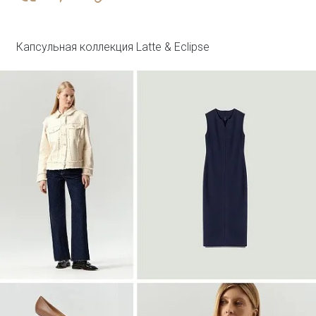
R136/agato
SALE
Капсульная коллекция Latte & Eclipse
Войти
Топ с металлической вставкой
Блузка B3127/dvunoch
SALE
Войти
Джинсовый жилет с леопардовым
принтом
GL112/lewpard
SALE