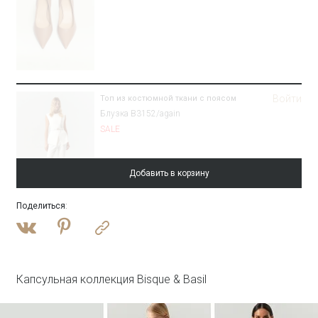
Войти
Топ из костюмной ткани с поясом
Блузка B3152/again
SALE
Добавить в корзину
Поделиться
:
Войти
Брюки зауженного кроя
Брюки D448/again
SALE
Капсульная коллекция Bisque & Basil