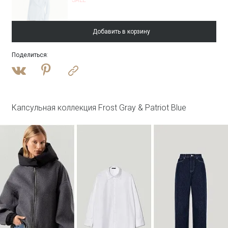
Добавить в корзину
Поделиться
:
Войти
Однобортный жакет в полоску
ML830/shift
SALE
Капсульная коллекция Frost Gray & Patriot Blue
Войти
Брюки прямого кроя в полоску
Брюки D357/shift
SALE