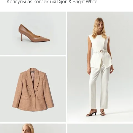
Капсульная коллекция Dijon & Bright White
Войти
Двубортный жакет из твида
ML838/lut
SALE