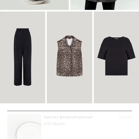
Войти
Браслет фигурный крупный
L201/elysion