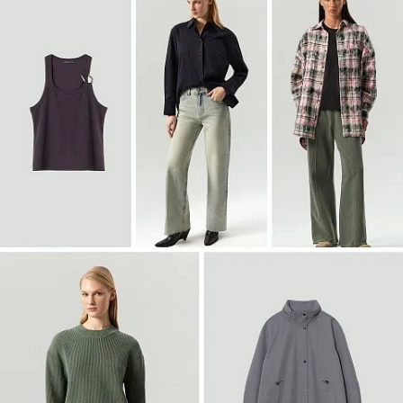
Войти
Двубортный жакет из твида
ML838/lut
SALE
Войти
Полупальто-халат из шерсти
R136/irishcream
SALE