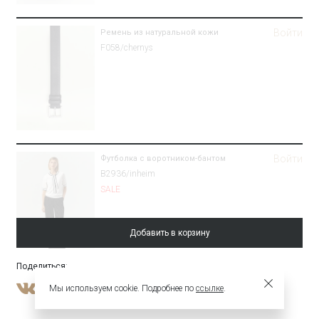
Войти
Ремень из натуральной кожи
F058/chernys
Войти
Футболка с воротником-бантом
B2936/inheim
SALE
Добавить в корзину
Поделиться
:
Войти
Брюки зауженного кроя из костюмной
Мы используем cookie. Подробнее по
ссылке
.
шерсти
Брюки D001/aspect