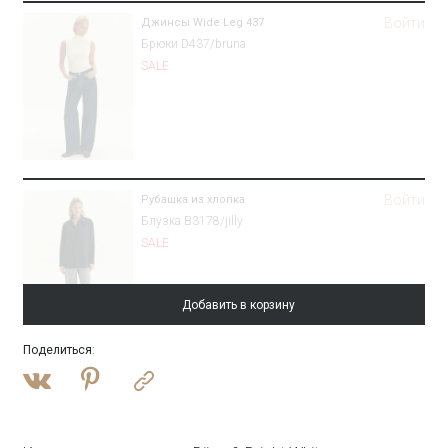
Войти
Джинсы Wide Leg 437
Брюки D437/bruna
SALE
Войти
Рубашка из хлопка
Блузка B3178/jilly
SALE
Добавить в корзину
Поделиться
:
Войти
Платье-футляр макси
PL1636/madro
SALE