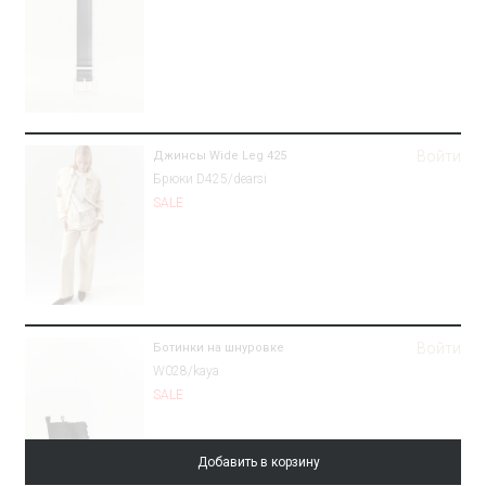
Войти
Джинсы Wide Leg 425
Брюки D425/dearsi
SALE
Войти
Ботинки на шнуровке
W028/kaya
SALE
Добавить в корзину