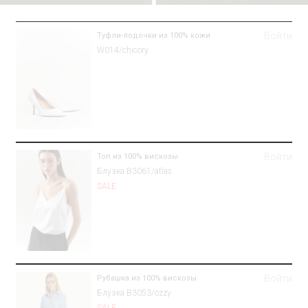
Войти
Туфли-лодочки из 100% кожи
W014/chicory
Войти
Топ из 100% вискозы
Блузка B3061/atlas
SALE
Войти
Рубашка из 100% вискозы
Блузка B3053/ozzy
SALE