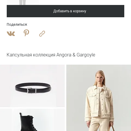
Добавить в корзину
Поделиться
:
Войти
Блузка однотонная
Блузка B3287/lambik
Капсульная коллекция Angora & Gargoyle
Войти
Юбка А-силуэта
Юбка S1125/milisa
HIT