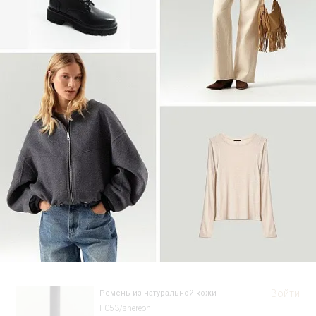
Войти
Рубашка прямого кроя
Блузка B3316/sanvito
SALE
Войти
Ремень из натуральной кожи
F053/shereon