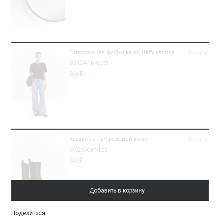
Войти
Трикотажная футболка из 100% хлопка
B3124/inkoust
SALE
Войти
Казаки из натуральной кожи
W026/candice
SALE
Добавить в корзину
Поделиться
: