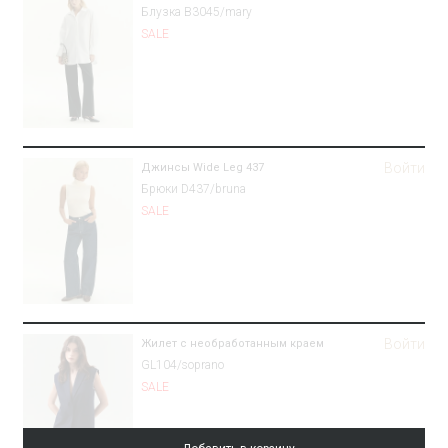
Блузка B3045/mary
SALE
Войти
Джинсы Wide Leg 437
Брюки D437/bruna
SALE
Войти
Жилет с необработанным краем
GL104/soprano
SALE