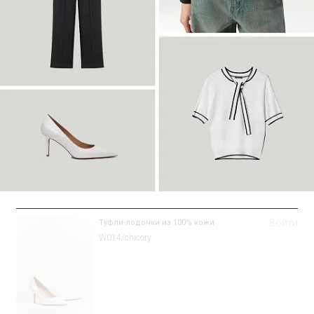
Войти
Туфли-лодочки из 100% кожи
W014/chicory