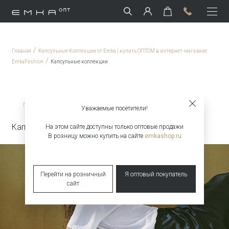
/
Главная
Капсульные Коллекции от Emka | купить ОПТОМ в интернет-магазине
/
EmkaFashion
Капсульные коллекции
/
Главная
Капсульные коллекции
Уважаемые посетители!
Капсульная коллекция Snow White & Raven
На этом сайте доступны только оптовые продажи
В розницу можно купить на сайте
emkashop.ru
Перейти на розничный
Я оптовый покупатель
сайт