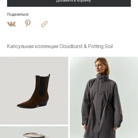
Добавить в корзину
Поделиться
:
Войти
Полупальто из шерсти с отстегивающимся
капюшоном
R137/harbor
SALE
Капсульная коллекция Cloudburst & Potting Soil
Войти
Платье-рубашка макси с принтом
PL1644/haku
SALE
Войти
Лонгслив из 100% хлопка
B3148/steenkool
SALE