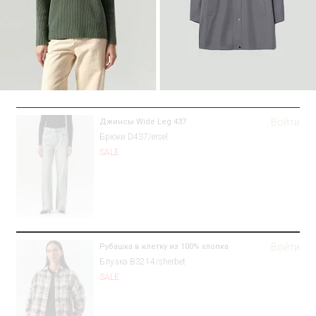
Войти
Джинсы Wide Leg 437
Брюки D437/ersel
SALE
Войти
Рубашка в клетку из 100% хлопка
Блузка B3214/sherbet
SALE