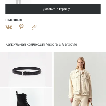
Добавить в корзину
Поделиться
:
Войти
Блузка однотонная
Блузка B3287/lambik
Капсульная коллекция Angora & Gargoyle
Войти
Юбка А-силуэта
Юбка S1125/milisa