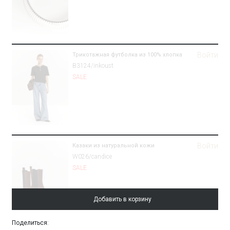
Войти
Трикотажная футболка из 100% хлопка
B3124/inkoust
SALE
Войти
Казаки из натуральной кожи
W026/candice
SALE
Добавить в корзину
Поделиться
: