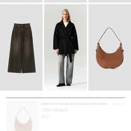
SALE
Войти
Сумка-полумесяц из натуральной замши
C066/mahogany
NEW