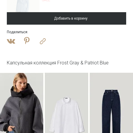
Добавить в корзину
Поделиться
:
Войти
Однобортный жакет в полоску
ML830/shift
SALE
Капсульная коллекция Frost Gray & Patriot Blue
Войти
Брюки прямого кроя в полоску
Брюки D357/shift
SALE