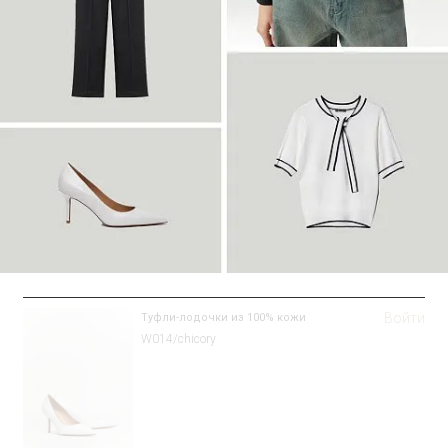
Войти
Туфли-лодочки из 100% кожи
W014/chicory