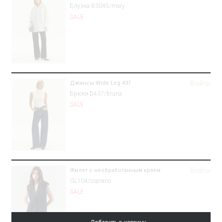
Блузка B3045/mary
SALE
Войти
Джинсы Wide Leg 437
Брюки D437/bruna
SALE
Войти
Жилет с необработанным краем
GL104/soprano
SALE