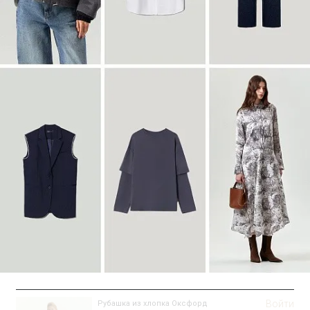
Войти
Пальто-халат из шерсти
R117/delphinium
SALE
Войти
Рубашка из хлопка Оксфорд