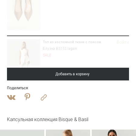
Войти
Топ из костюмной ткани с поясом
Блузка B3152/again
SALE
Добавить в корзину
Поделиться
:
Войти
Брюки зауженного кроя
Брюки D448/again
SALE
Капсульная коллекция Bisque & Basil