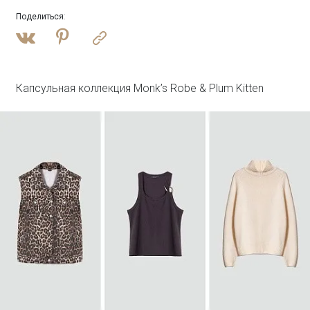
Поделиться
:
Войти
Джинсовая куртка oversize с бахромой
N081/dearsi
SALE
Капсульная коллекция Monk’s Robe & Plum Kitten
Войти
Лонгслив с двойным швом с шелком
B3115/champan
SALE
Войти
Полупальто из шерсти с отстегивающимся
капюшоном
R137/harbor