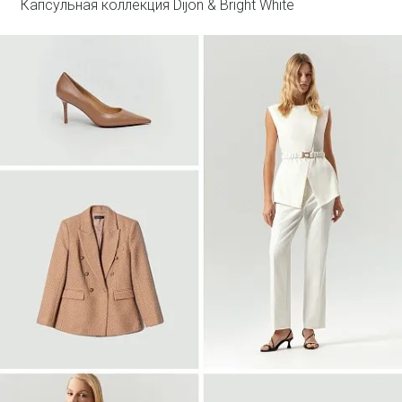
Капсульная коллекция Dijon & Bright White
Войти
Двубортный жакет из твида
ML838/lut
SALE