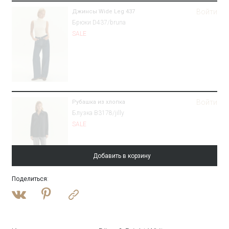
Войти
Джинсы Wide Leg 437
Брюки D437/bruna
SALE
Войти
Рубашка из хлопка
Блузка B3178/jilly
SALE
Добавить в корзину
Поделиться
:
Войти
Платье-футляр макси
PL1636/madro
SALE