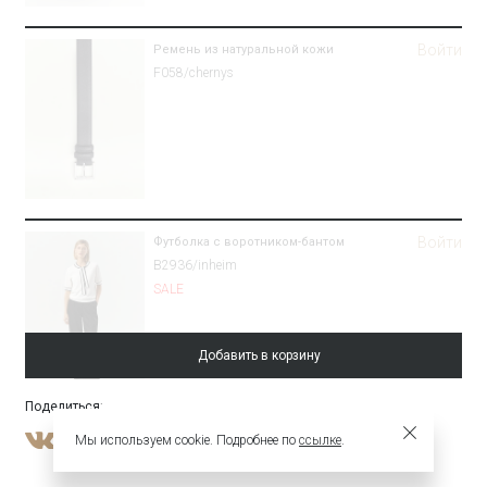
Войти
Ремень из натуральной кожи
F058/chernys
Войти
Футболка с воротником-бантом
B2936/inheim
SALE
Добавить в корзину
Поделиться
:
Войти
Брюки зауженного кроя из костюмной
Мы используем cookie. Подробнее по
ссылке
.
шерсти
Брюки D001/aspect