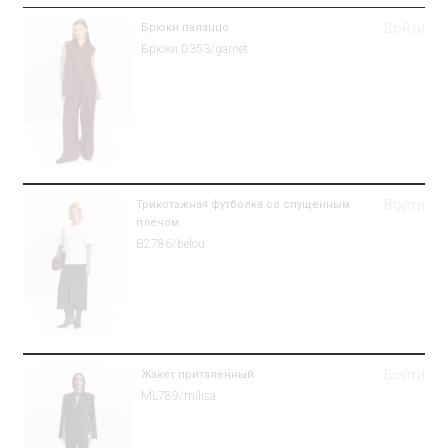
Войти
Брюки палаццо
Брюки D353/garnet
Войти
Трикотажная футболка со спущенным
плечом
B2786/belou
Войти
Жакет приталенный
ML789/milisa