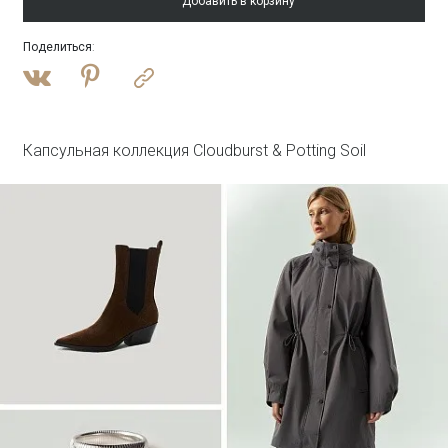
Добавить в корзину
Поделиться
:
Войти
Полупальто из шерсти с отстегивающимся
капюшоном
R137/harbor
SALE
Капсульная коллекция Cloudburst & Potting Soil
Войти
Платье-рубашка макси с принтом
PL1644/haku
SALE
Войти
Лонгслив из 100% хлопка
B3148/steenkool
SALE