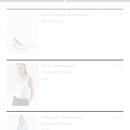
Войти
Туфли-лодочки из 100% кожи
W014/chicory
Войти
Топ из 100% вискозы
Блузка B3061/atlas
SALE
Войти
Рубашка из 100% вискозы
Блузка B3053/ozzy
SALE