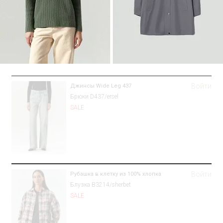
Войти
Джинсы Wide Leg 437
Брюки D437/ersel
SALE
Войти
Рубашка в клетку из 100% хлопка
Блузка B3214/sherbet
SALE