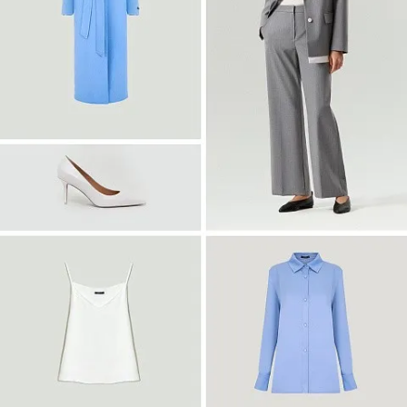
Войти
Платье-рубашка макси с принтом
PL1644/haku
SALE