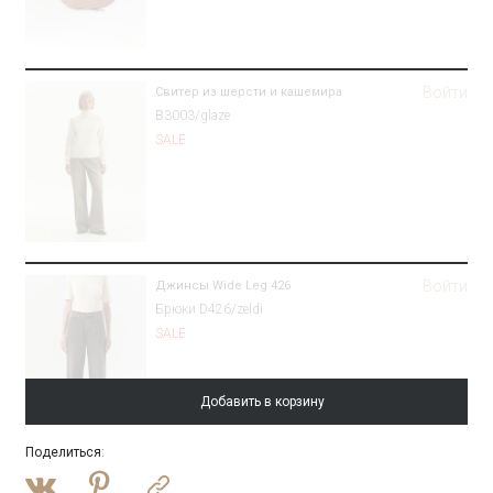
Войти
Свитер из шерсти и кашемира
B3003/glaze
SALE
Войти
Джинсы Wide Leg 426
Брюки D426/zeldi
SALE
Добавить в корзину
Поделиться
:
Войти
Полупальто-халат из шерсти