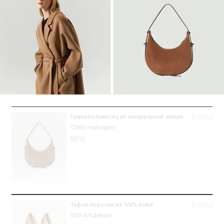
Войти
Сумка-полумесяц из натуральной замши
C066/mahogany
NEW
Войти
Туфли-лодочки из 100% кожи
W014/tuberose