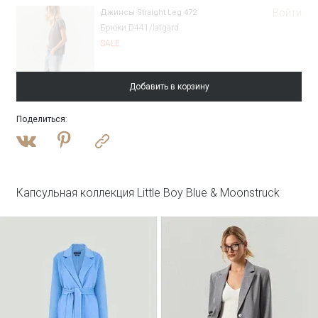
Войти
Джинсы Straight Leg 472
Брюки D441/latgard
SALE
Добавить в корзину
Поделиться
:
Войти
Однобортный жакет с замшевой вставкой
ML762/felicia
SALE
Капсульная коллекция Little Boy Blue & Moonstruck
Войти
Пальто-халат из шерсти
R117/pesche
SALE