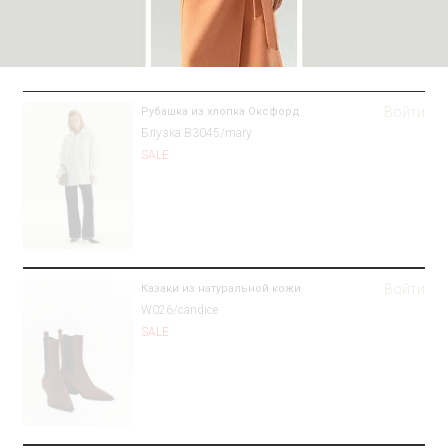
Войти
Рубашка из хлопка Оксфорд
Блузка B3045/mary
SALE
Войти
Казаки из натуральной кожи
W026/candice
SALE