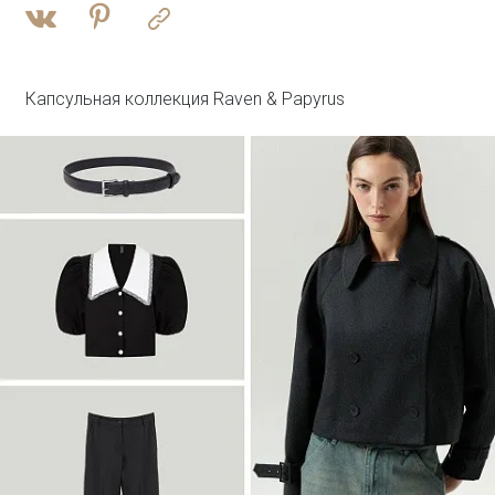
Войти
Брюки прямого кроя с защипами
Брюки D351/monk
SALE
Капсульная коллекция Raven & Papyrus
Войти
Плащ с потайным капюшоном
T046/reyna
SALE
Войти
Джинсовый жилет с леопардовым
принтом
GL112/lewpard
SALE