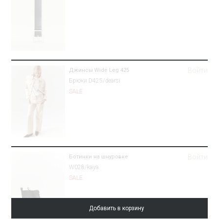
Войти
Джинсы Wide Leg 425
Брюки D425/dearsi
SALE
Войти
Ботинки на шнуровке
W028/kaya
SALE
Добавить в корзину