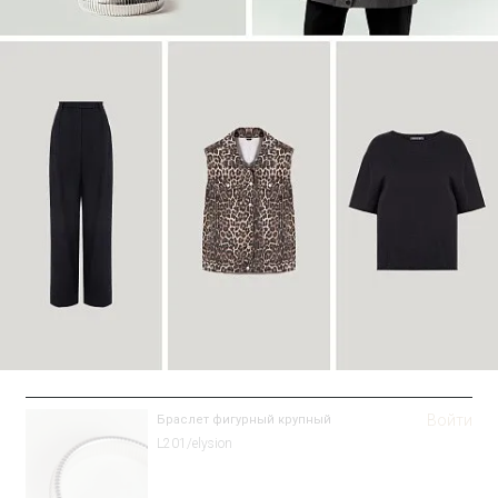
Войти
Браслет фигурный крупный
L201/elysion