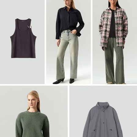
Войти
Двубортный жакет из твида
ML838/lut
SALE
Войти
Полупальто-халат из шерсти
R136/irishcream
SALE