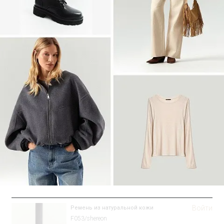
Войти
Рубашка прямого кроя
Блузка B3316/sanvito
SALE
Войти
Ремень из натуральной кожи
F053/shereon