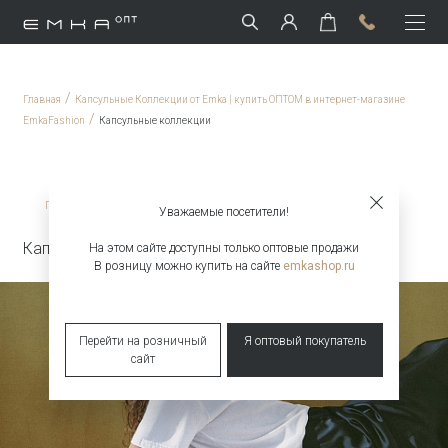
/
Главная
Капсульные Коллекции от Emka | купить ОПТОМ в интернет-магазине
/
EmkaFashion
Капсульные коллекции
/
Главная
Капсульные коллекции
Уважаемые посетители!
Капсульная коллекция Snow White & Raven
На этом сайте доступны только оптовые продажи
В розницу можно купить на сайте
emkashop.ru
Перейти на розничный
Я оптовый покупатель
сайт