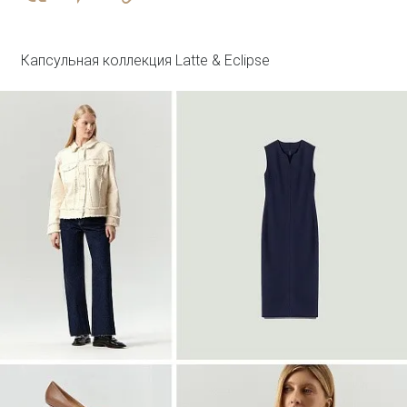
R136/agato
SALE
Капсульная коллекция Latte & Eclipse
Войти
Топ с металлической вставкой
Блузка B3127/dvunoch
SALE
Войти
Джинсовый жилет с леопардовым
принтом
GL112/lewpard
SALE