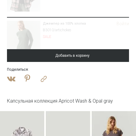
Войти
Джемпер из 100% хлопка
B3010/artichokes
SALE
Добавить в корзину
Поделиться
:
Войти
Плащ с потайным капюшоном
T046/reyna
SALE
Капсульная коллекция Apricot Wash & Opal gray
Войти
Топ с металлической вставкой