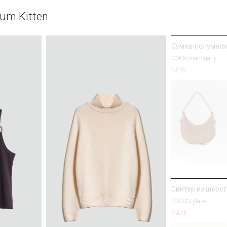
Лонгслив с дво
um Kitten
B3115/champan
SALE
Сумка-полумеся
C066/mahogany
NEW
Полупальто из 
R137/harbor
SALE
Свитер из шерс
B3003/glaze
SALE