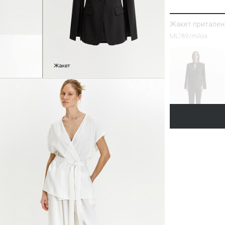
Жакет притале
ML789/milisa
Блузка однотон
Блузка B3287/lamb