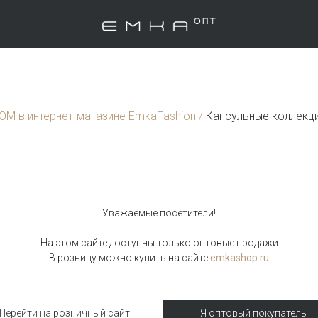
ТОМ в интернет-магазине EmkaFashion
Капсульные коллекц
/
Уважаемые посетители!
На этом сайте доступны только оптовые продажи
aven
В розницу можно купить на сайте
emkashop.ru
Брюки палаццо
Перейти на розничный сайт
Я оптовый покупатель
Брюки D353/garnet