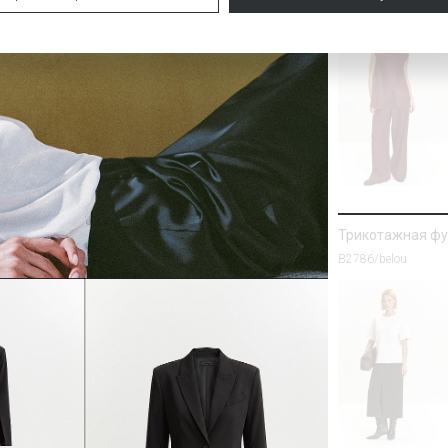
Трикотажная фу
B2786/belou