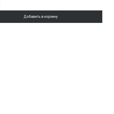
Добавить в корзину
а oversize с бахромой
Войти