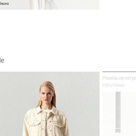
Юбка А-силуэта
Юбка S1125/milisa
le
Ремень из нату
F053/shereon
Рубашка прямог
Блузка B3316/sanv
SALE