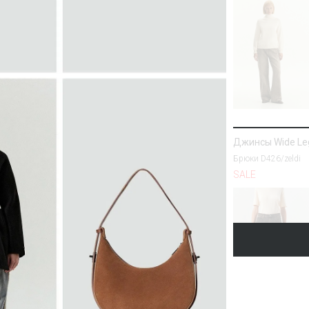
Джинсы Wide Le
Брюки D426/zeldi
SALE