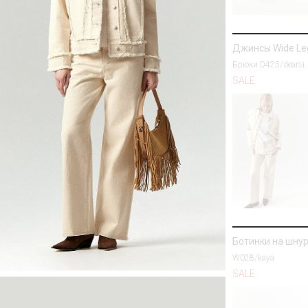
Джинсы Wide Le
Брюки D425/dearsi
SALE
Ботинки на шну
W028/kaya
SALE