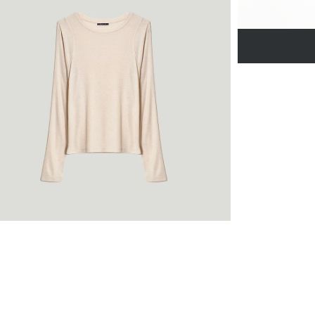
Джинсовая куртк
N081/dearsi
SALE