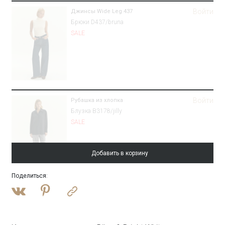
Войти
Джинсы Wide Leg 437
Брюки D437/bruna
SALE
Войти
Рубашка из хлопка
Блузка B3178/jilly
SALE
Добавить в корзину
Поделиться
:
Войти
Платье-футляр макси
PL1636/madro
SALE