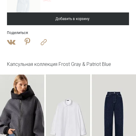
Добавить в корзину
Поделиться
:
Войти
Однобортный жакет в полоску
ML830/shift
SALE
Капсульная коллекция Frost Gray & Patriot Blue
Войти
Брюки прямого кроя в полоску
Брюки D357/shift
SALE