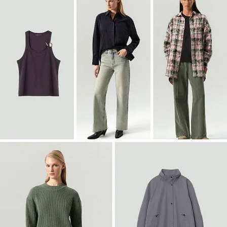
Войти
Двубортный жакет из твида
ML838/lut
SALE
Войти
Полупальто-халат из шерсти
R136/irishcream
SALE