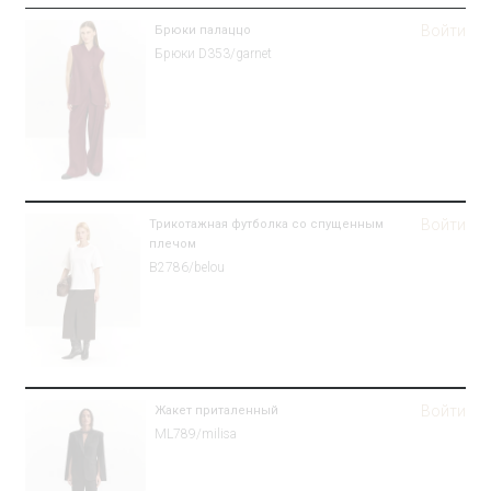
Войти
Брюки палаццо
Брюки D353/garnet
Войти
Трикотажная футболка со спущенным
плечом
B2786/belou
Войти
Жакет приталенный
ML789/milisa