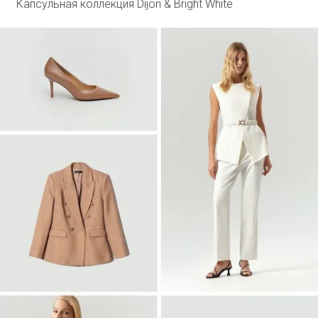
Капсульная коллекция Dijon & Bright White
Войти
Двубортный жакет из твида
ML838/lut
SALE