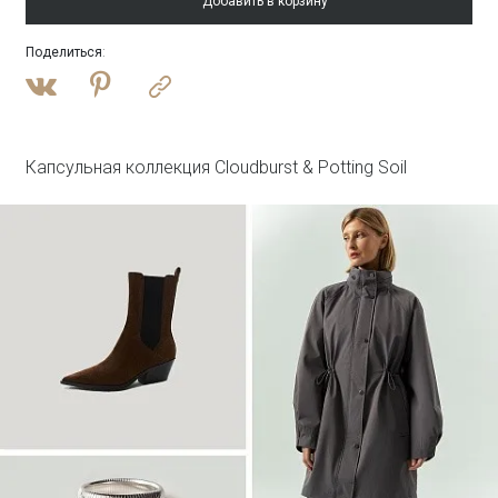
Добавить в корзину
Поделиться
:
Войти
Полупальто из шерсти с отстегивающимся
капюшоном
R137/harbor
SALE
Капсульная коллекция Cloudburst & Potting Soil
Войти
Платье-рубашка макси с принтом
PL1644/haku
SALE
Войти
Лонгслив из 100% хлопка
B3148/steenkool
SALE