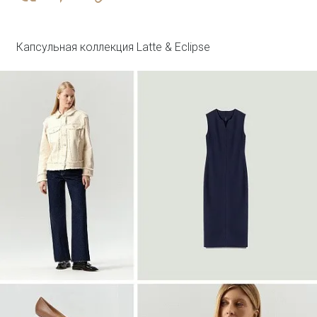
R136/agato
SALE
Капсульная коллекция Latte & Eclipse
Войти
Топ с металлической вставкой
Блузка B3127/dvunoch
SALE
Войти
Джинсовый жилет с леопардовым
принтом
GL112/lewpard
SALE