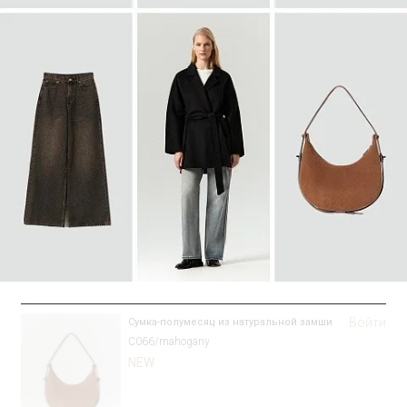
SALE
Войти
Сумка-полумесяц из натуральной замши
C066/mahogany
NEW