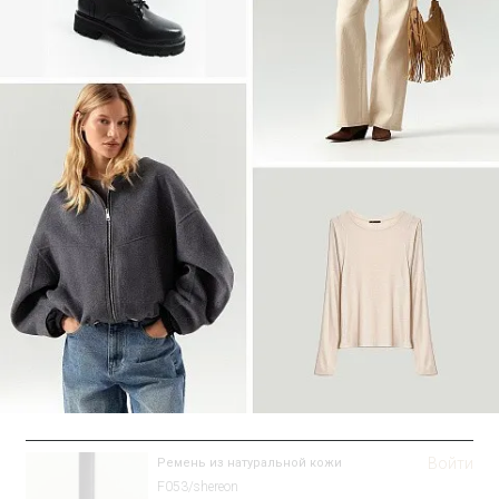
Войти
Рубашка прямого кроя
Блузка B3316/sanvito
SALE
Войти
Ремень из натуральной кожи
F053/shereon