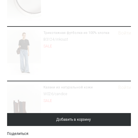
Войти
Трикотажная футболка из 100% хлопка
B3124/inkoust
SALE
Войти
Казаки из натуральной кожи
W026/candice
SALE
Добавить в корзину
Поделиться
: