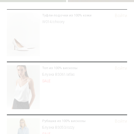
Войти
Туфли-лодочки из 100% кожи
W014/chicory
Войти
Топ из 100% вискозы
Блузка B3061/atlas
SALE
Войти
Рубашка из 100% вискозы
Блузка B3053/ozzy
SALE