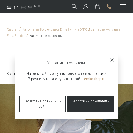
/
Главная
Капсульные Коллекции от Emka | купить ОПТОМ в интернет-магазине
/
EmkaFashion
Капсульные коллекции
/
Главная
Капсульные коллекции
Уважаемые посетители!
Капсульная коллекция Snow White & Raven
На этом сайте доступны только оптовые продажи
В розницу можно купить на сайте
emkashop.ru
Перейти на розничный
Я оптовый покупатель
сайт