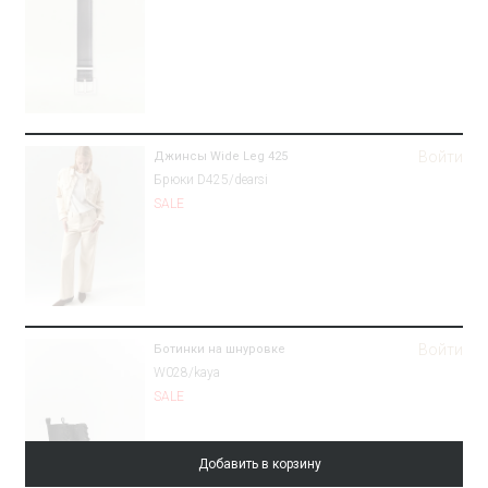
Войти
Джинсы Wide Leg 425
Брюки D425/dearsi
SALE
Войти
Ботинки на шнуровке
W028/kaya
SALE
Добавить в корзину