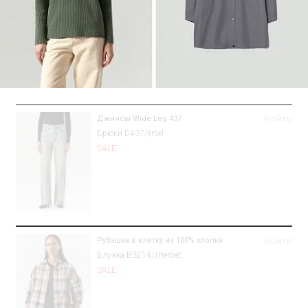
Войти
Джинсы Wide Leg 437
Брюки D437/ersel
SALE
Войти
Рубашка в клетку из 100% хлопка
Блузка B3214/sherbet
SALE