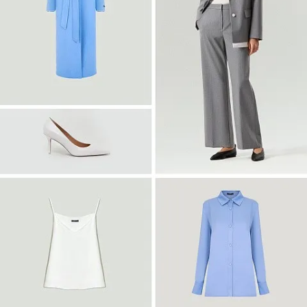
Войти
Платье-рубашка макси с принтом
PL1644/haku
SALE