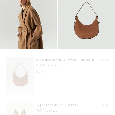
Войти
Сумка-полумесяц из натуральной замши
C066/mahogany
NEW
Войти
Туфли-лодочки из 100% кожи
W014/tuberose