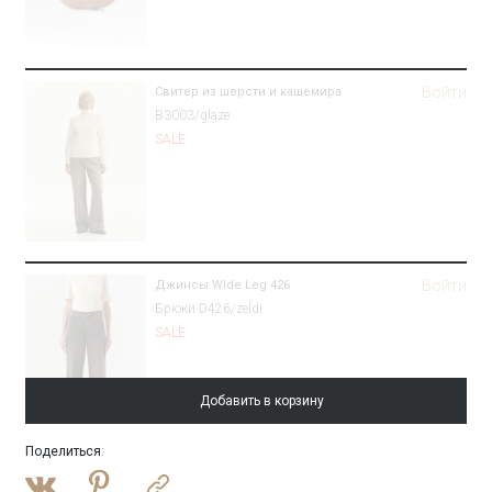
Войти
Свитер из шерсти и кашемира
B3003/glaze
SALE
Войти
Джинсы Wide Leg 426
Брюки D426/zeldi
SALE
Добавить в корзину
Поделиться
:
Войти
Полупальто-халат из шерсти