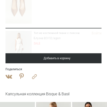
Войти
Топ из костюмной ткани с поясом
Блузка B3152/again
SALE
Добавить в корзину
Поделиться
:
Войти
Брюки зауженного кроя
Брюки D448/again
SALE
Капсульная коллекция Bisque & Basil