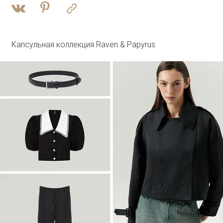
Войти
Брюки прямого кроя с защипами
Брюки D351/monk
SALE
Капсульная коллекция Raven & Papyrus
Войти
Плащ с потайным капюшоном
T046/reyna
SALE
Войти
Джинсовый жилет с леопардовым
принтом
GL112/lewpard
SALE