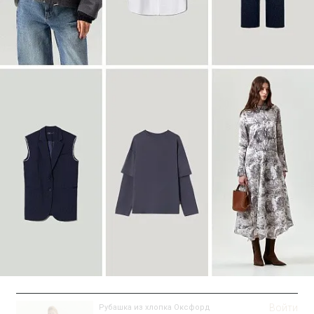
Войти
Пальто-халат из шерсти
R117/delphinium
SALE
Войти
Рубашка из хлопка Оксфорд