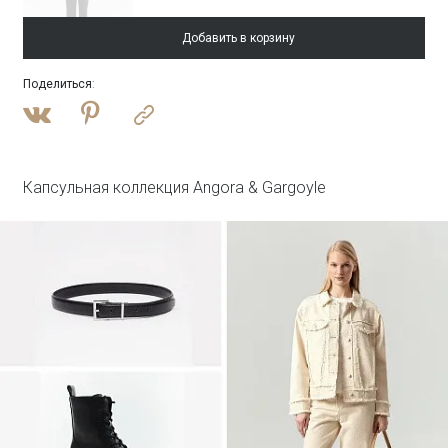
Добавить в корзину
Поделиться
:
Войти
Блузка однотонная
Блузка B3287/lambik
Капсульная коллекция Angora & Gargoyle
Войти
Юбка А-силуэта
Юбка S1125/milisa