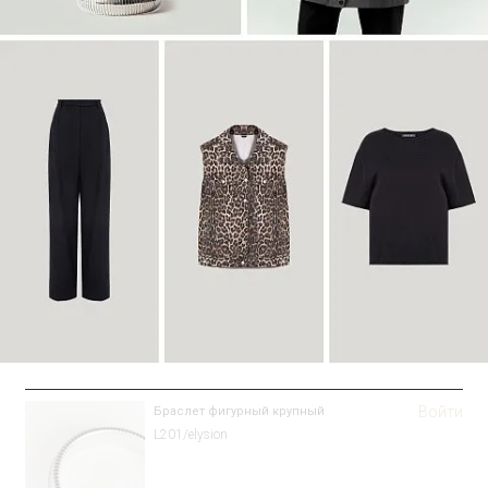
Войти
Браслет фигурный крупный
L201/elysion