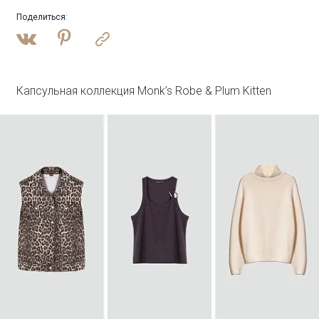
Поделиться
:
Войти
Джинсовая куртка oversize с бахромой
N081/dearsi
SALE
Капсульная коллекция Monk’s Robe & Plum Kitten
Войти
Лонгслив с двойным швом с шелком
B3115/champan
SALE
Войти
Полупальто из шерсти с отстегивающимся
капюшоном
R137/harbor