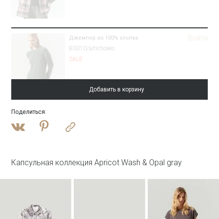
Войти
Джемпер из 100% хлопка
B3010/artichokes
SALE
Добавить в корзину
Поделиться
:
Войти
Плащ с потайным капюшоном
T046/reyna
SALE
Капсульная коллекция Apricot Wash & Opal gray
Войти
Топ с металлической вставкой