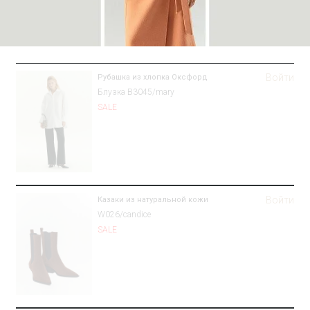
Войти
Рубашка из хлопка Оксфорд
Блузка B3045/mary
SALE
Войти
Казаки из натуральной кожи
W026/candice
SALE