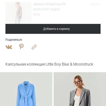
Войти
Джинсы Straight Leg 472
Брюки D441/latgard
SALE
Добавить в корзину
Поделиться
:
Войти
Однобортный жакет с замшевой вставкой
ML762/felicia
SALE
Капсульная коллекция Little Boy Blue & Moonstruck
Войти
Пальто-халат из шерсти
R117/pesche
SALE