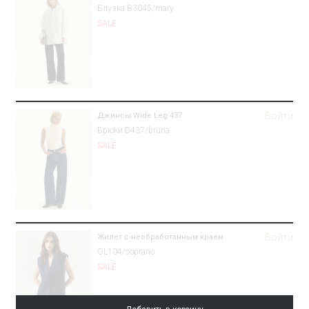
Блузка B3045/mary
SALE
Войти
Джинсы Wide Leg 437
Брюки D437/bruna
SALE
Войти
Жилет с необработанным краем
GL104/soprano
SALE