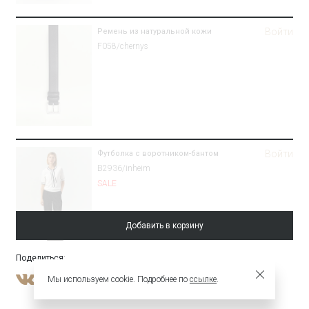
Войти
Ремень из натуральной кожи
F058/chernys
Войти
Футболка с воротником-бантом
B2936/inheim
SALE
Добавить в корзину
Поделиться
:
Войти
Брюки зауженного кроя из костюмной
Мы используем cookie. Подробнее по
ссылке
.
шерсти
Брюки D001/aspect