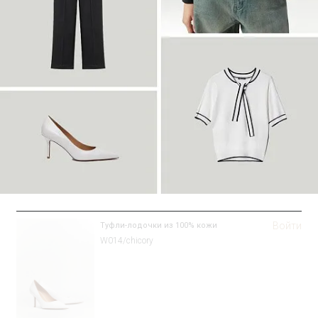
Войти
Туфли-лодочки из 100% кожи
W014/chicory