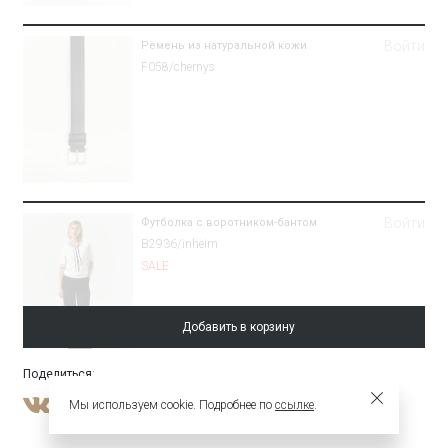
Войти
Ремень из натуральной кожи
F058/chernys
Войти
Футболка с воротником-бантом
B2936/inheim
SALE
Добавить в корзину
Поделиться
:
Войти
Брюки зауженного кроя из костюмной
Мы используем cookie. Подробнее по
ссылке
.
шерсти
Брюки D001/aspect