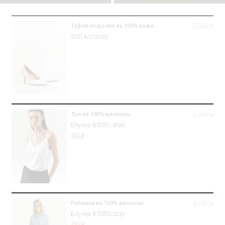
Войти
Туфли-лодочки из 100% кожи
W014/chicory
Войти
Топ из 100% вискозы
Блузка B3061/atlas
SALE
Войти
Рубашка из 100% вискозы
Блузка B3053/ozzy
SALE