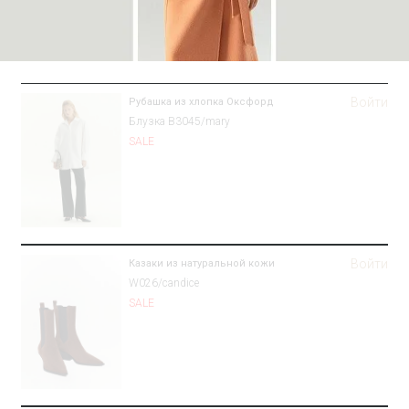
Войти
Рубашка из хлопка Оксфорд
Блузка B3045/mary
SALE
Войти
Казаки из натуральной кожи
W026/candice
SALE