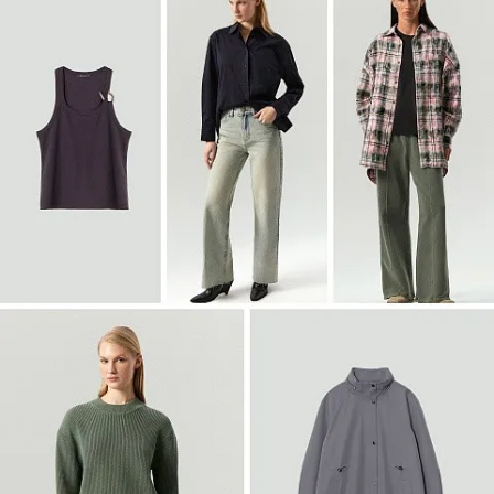
Войти
Двубортный жакет из твида
ML838/lut
SALE
Войти
Полупальто-халат из шерсти
R136/irishcream
SALE