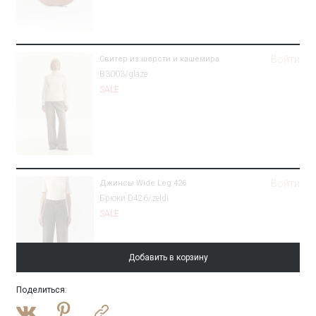
Войти
Свитер из шерсти и кашемира
B3003/glaze
SALE
Войти
Джинсы Wide Leg 426
Брюки D426/zeldi
SALE
Добавить в корзину
Поделиться
:
Войти
Полупальто-халат из шерсти