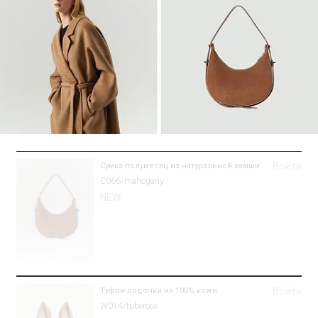
Войти
Сумка-полумесяц из натуральной замши
C066/mahogany
NEW
Войти
Туфли-лодочки из 100% кожи
W014/tuberose