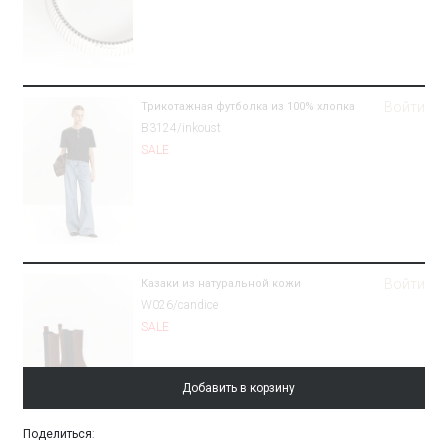
Войти
Трикотажная футболка из 100% хлопка
B3124/inkoust
SALE
Войти
Казаки из натуральной кожи
W026/candice
SALE
Добавить в корзину
Поделиться
: