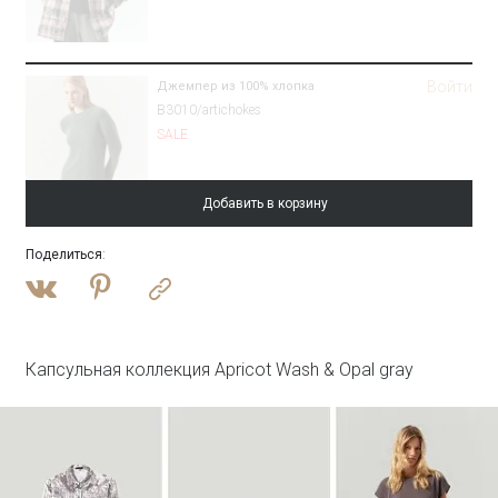
Войти
Джемпер из 100% хлопка
B3010/artichokes
SALE
Добавить в корзину
Поделиться
:
Войти
Плащ с потайным капюшоном
T046/reyna
SALE
Капсульная коллекция Apricot Wash & Opal gray
Войти
Топ с металлической вставкой