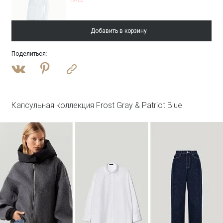
Добавить в корзину
Поделиться
:
Войти
Однобортный жакет в полоску
ML830/shift
SALE
Капсульная коллекция Frost Gray & Patriot Blue
Войти
Брюки прямого кроя в полоску
Брюки D357/shift
SALE