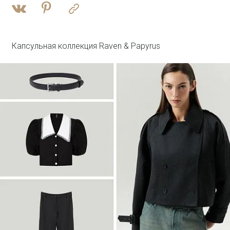
Войти
Брюки прямого кроя с защипами
Брюки D351/monk
SALE
Капсульная коллекция Raven & Papyrus
Войти
Плащ с потайным капюшоном
T046/reyna
SALE
Войти
Джинсовый жилет с леопардовым
принтом
GL112/lewpard
SALE