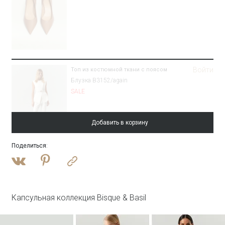
Войти
Топ из костюмной ткани с поясом
Блузка B3152/again
SALE
Добавить в корзину
Поделиться
:
Войти
Брюки зауженного кроя
Брюки D448/again
SALE
Капсульная коллекция Bisque & Basil