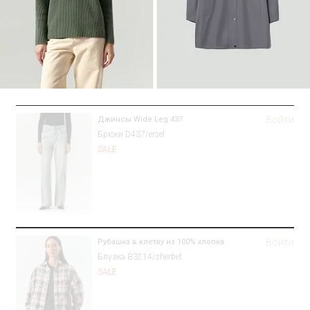
Войти
Джинсы Wide Leg 437
Брюки D437/ersel
SALE
Войти
Рубашка в клетку из 100% хлопка
Блузка B3214/sherbet
SALE