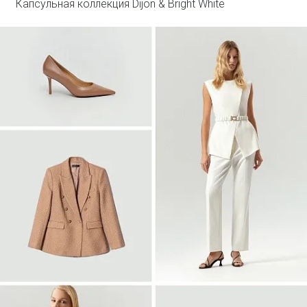
Капсульная коллекция Dijon & Bright White
Войти
Двубортный жакет из твида
ML838/lut
SALE