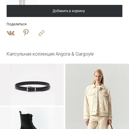
Добавить в корзину
Поделиться
:
Войти
Блузка однотонная
Блузка B3287/lambik
Капсульная коллекция Angora & Gargoyle
Войти
Юбка А-силуэта
Юбка S1125/milisa