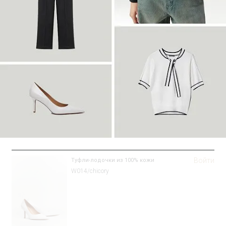
Войти
Туфли-лодочки из 100% кожи
W014/chicory