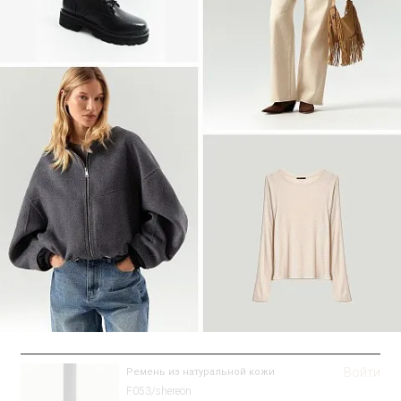
Войти
Рубашка прямого кроя
Блузка B3316/sanvito
SALE
Войти
Ремень из натуральной кожи
F053/shereon