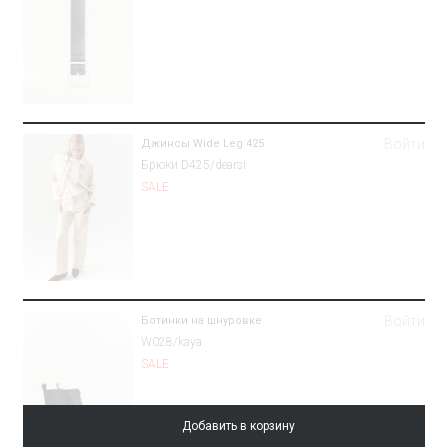
Войти
Джинсы Wide Leg 425
Брюки D425/dearsi
SALE
Войти
Ботинки на шнуровке
W028/kaya
SALE
Добавить в корзину