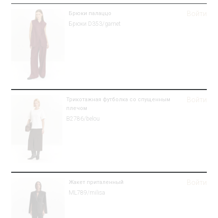
Войти
Брюки палаццо
Брюки D353/garnet
Войти
Трикотажная футболка со спущенным
плечом
B2786/belou
Войти
Жакет приталенный
ML789/milisa