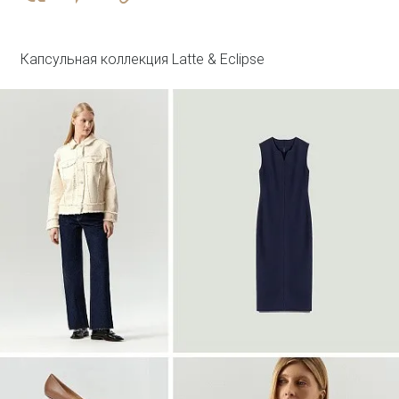
R136/agato
SALE
Капсульная коллекция Latte & Eclipse
Войти
Топ с металлической вставкой
Блузка B3127/dvunoch
SALE
Войти
Джинсовый жилет с леопардовым
принтом
GL112/lewpard
SALE