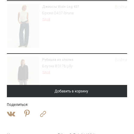
Войти
Джинсы Wide Leg 437
Брюки D437/bruna
SALE
Войти
Рубашка из хлопка
Блузка B3178/jilly
SALE
Добавить в корзину
Поделиться
:
Войти
Платье-футляр макси
PL1636/madro
SALE