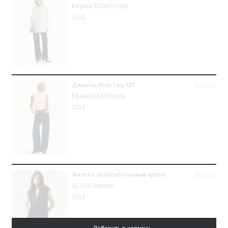
Блузка B3045/mary
SALE
Войти
Джинсы Wide Leg 437
Брюки D437/bruna
SALE
Войти
Жилет с необработанным краем
GL104/soprano
SALE