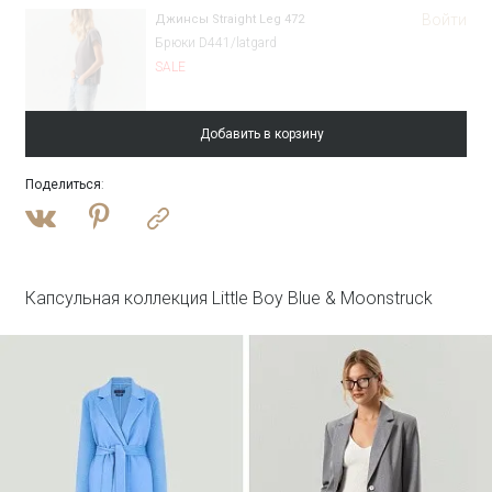
Войти
Джинсы Straight Leg 472
Брюки D441/latgard
SALE
Добавить в корзину
Поделиться
:
Войти
Однобортный жакет с замшевой вставкой
ML762/felicia
SALE
Капсульная коллекция Little Boy Blue & Moonstruck
Войти
Пальто-халат из шерсти
R117/pesche
SALE