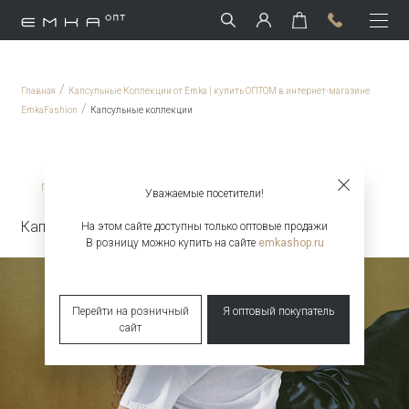
/
Главная
Капсульные Коллекции от Emka | купить ОПТОМ в интернет-магазине
/
EmkaFashion
Капсульные коллекции
/
Главная
Капсульные коллекции
Уважаемые посетители!
Капсульная коллекция Snow White & Raven
На этом сайте доступны только оптовые продажи
В розницу можно купить на сайте
emkashop.ru
Перейти на розничный
Я оптовый покупатель
сайт