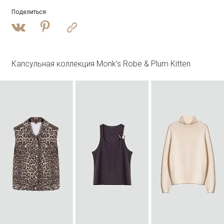
Поделиться
:
Войти
Джинсовая куртка oversize с бахромой
N081/dearsi
SALE
Капсульная коллекция Monk’s Robe & Plum Kitten
Войти
Лонгслив с двойным швом с шелком
B3115/champan
SALE
Войти
Полупальто из шерсти с отстегивающимся
капюшоном
R137/harbor