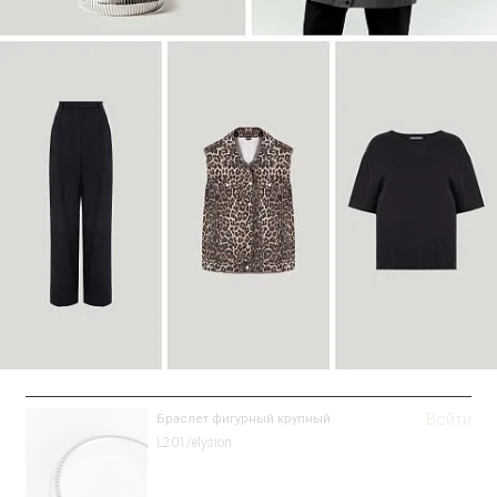
Войти
Браслет фигурный крупный
L201/elysion