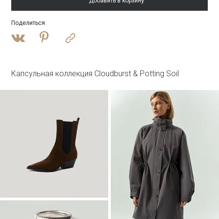
Добавить в корзину
Поделиться
:
Войти
Полупальто из шерсти с отстегивающимся
капюшоном
R137/harbor
SALE
Капсульная коллекция Cloudburst & Potting Soil
Войти
Платье-рубашка макси с принтом
PL1644/haku
SALE
Войти
Лонгслив из 100% хлопка
B3148/steenkool
SALE