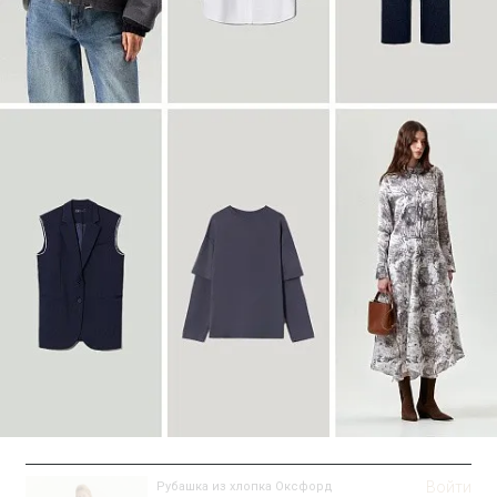
Войти
Пальто-халат из шерсти
R117/delphinium
SALE
Войти
Рубашка из хлопка Оксфорд