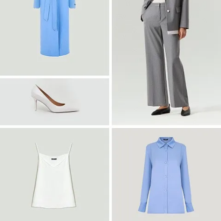
Войти
Платье-рубашка макси с принтом
PL1644/haku
SALE