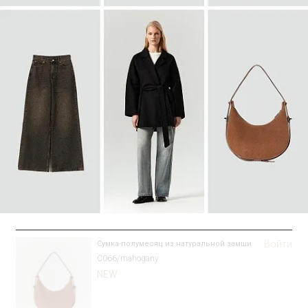
SALE
Войти
Сумка-полумесяц из натуральной замши
C066/mahogany
NEW