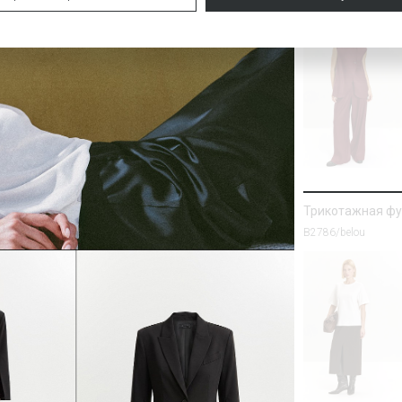
Трикотажная фу
B2786/belou