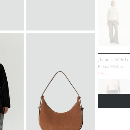
Джинсы Wide Le
Брюки D426/zeldi
SALE