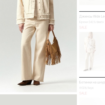
Джинсы Wide Le
Брюки D425/dearsi
SALE
Ботинки на шну
W028/kaya
SALE