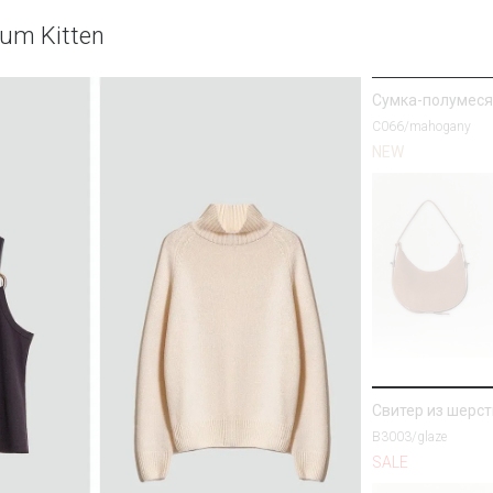
Лонгслив с дво
um Kitten
B3115/champan
SALE
Сумка-полумеся
C066/mahogany
NEW
Полупальто из 
R137/harbor
SALE
Свитер из шерс
B3003/glaze
SALE