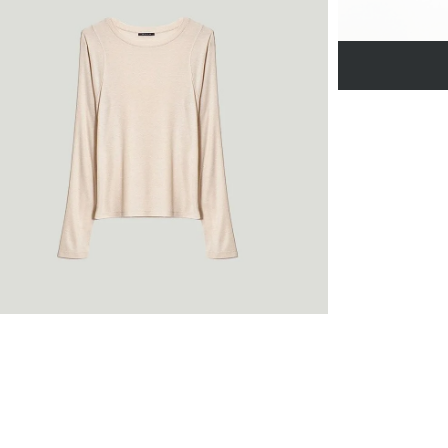
Джинсовая куртк
N081/dearsi
SALE