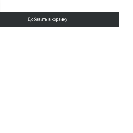
Добавить в корзину
а oversize с бахромой
Войти