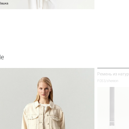
Юбка А-силуэта
Юбка S1125/milisa
le
Ремень из нату
F053/shereon
Рубашка прямог
Блузка B3316/sanv
SALE