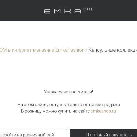
ТОМ в интернет-магазине EmkaFashion
Капсульные коллекц
/
Уважаемые посетители!
На этом сайте доступны только оптовые продажи
aven
В розницу можно купить на сайте
emkashop.ru
Брюки палаццо
Перейти на розничный сайт
Я оптовый покупатель
Брюки D353/garnet