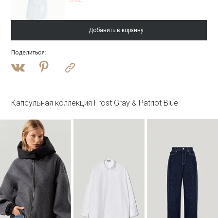
Добавить в корзину
Поделиться
:
Войти
Однобортный жакет в полоску
ML830/shift
SALE
Капсульная коллекция Frost Gray & Patriot Blue
Войти
Брюки прямого кроя в полоску
Брюки D357/shift
SALE