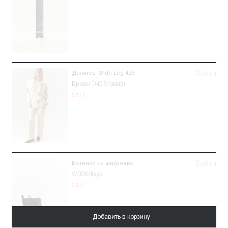
Войти
Джинсы Wide Leg 425
Брюки D425/dearsi
SALE
Войти
Ботинки на шнуровке
W028/kaya
SALE
Добавить в корзину