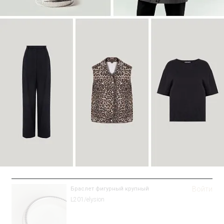
Войти
Браслет фигурный крупный
L201/elysion