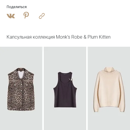
Поделиться
:
Войти
Джинсовая куртка oversize с бахромой
N081/dearsi
SALE
Капсульная коллекция Monk’s Robe & Plum Kitten
Войти
Лонгслив с двойным швом с шелком
B3115/champan
SALE
Войти
Полупальто из шерсти с отстегивающимся
капюшоном
R137/harbor