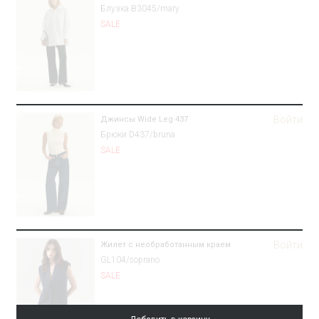
Блузка B3045/mary
SALE
Войти
Джинсы Wide Leg 437
Брюки D437/bruna
SALE
Войти
Жилет с необработанным краем
GL104/soprano
SALE