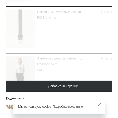
Войти
Ремень из натуральной кожи
F058/chernys
Войти
Футболка с воротником-бантом
B2936/inheim
SALE
Добавить в корзину
Поделиться
:
Войти
Брюки зауженного кроя из костюмной
Мы используем cookie. Подробнее по
ссылке
.
шерсти
Брюки D001/aspect