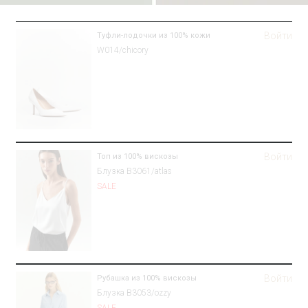
Войти
Туфли-лодочки из 100% кожи
W014/chicory
Войти
Топ из 100% вискозы
Блузка B3061/atlas
SALE
Войти
Рубашка из 100% вискозы
Блузка B3053/ozzy
SALE