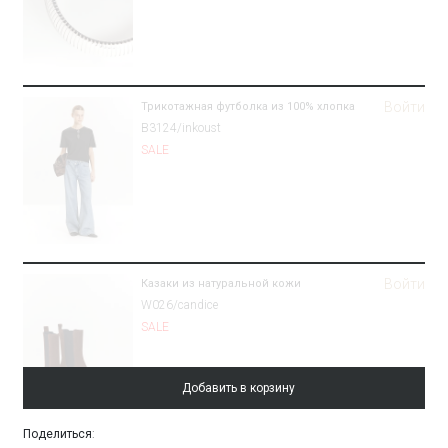
Войти
Трикотажная футболка из 100% хлопка
B3124/inkoust
SALE
Войти
Казаки из натуральной кожи
W026/candice
SALE
Добавить в корзину
Поделиться
: