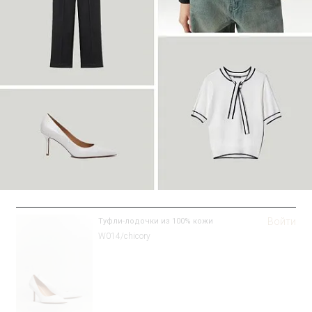
Войти
Туфли-лодочки из 100% кожи
W014/chicory