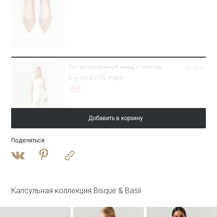
Войти
Топ из костюмной ткани с поясом
Блузка B3152/again
SALE
Добавить в корзину
Поделиться
:
Войти
Брюки зауженного кроя
Брюки D448/again
SALE
Капсульная коллекция Bisque & Basil