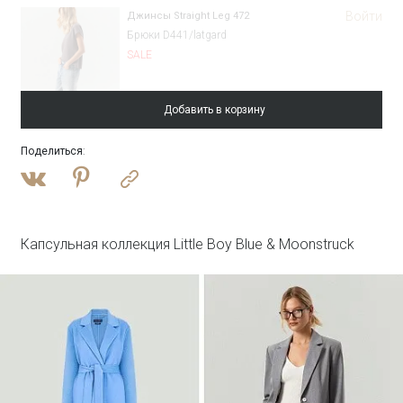
Войти
Джинсы Straight Leg 472
Брюки D441/latgard
SALE
Добавить в корзину
Поделиться
:
Войти
Однобортный жакет с замшевой вставкой
ML762/felicia
SALE
Капсульная коллекция Little Boy Blue & Moonstruck
Войти
Пальто-халат из шерсти
R117/pesche
SALE