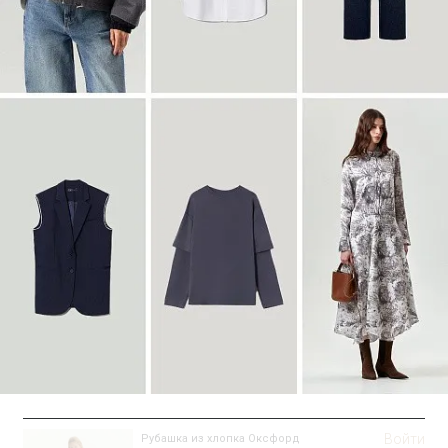
Войти
Пальто-халат из шерсти
R117/delphinium
SALE
Войти
Рубашка из хлопка Оксфорд