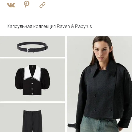
Войти
Брюки прямого кроя с защипами
Брюки D351/monk
SALE
Капсульная коллекция Raven & Papyrus
Войти
Плащ с потайным капюшоном
T046/reyna
SALE
Войти
Джинсовый жилет с леопардовым
принтом
GL112/lewpard
SALE