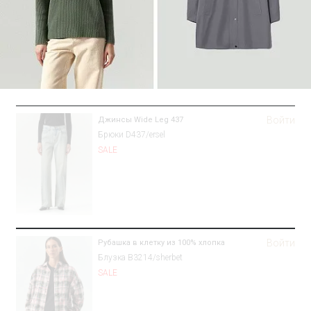
Войти
Джинсы Wide Leg 437
Брюки D437/ersel
SALE
Войти
Рубашка в клетку из 100% хлопка
Блузка B3214/sherbet
SALE