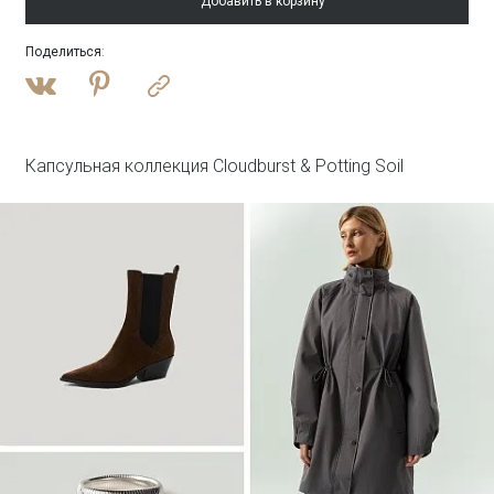
Добавить в корзину
Поделиться
:
Войти
Полупальто из шерсти с отстегивающимся
капюшоном
R137/harbor
SALE
Капсульная коллекция Cloudburst & Potting Soil
Войти
Платье-рубашка макси с принтом
PL1644/haku
SALE
Войти
Лонгслив из 100% хлопка
B3148/steenkool
SALE