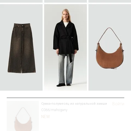
SALE
Войти
Сумка-полумесяц из натуральной замши
C066/mahogany
NEW