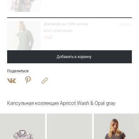
Войти
Джемпер из 100% хлопка
B3010/artichokes
SALE
Добавить в корзину
Поделиться
:
Войти
Плащ с потайным капюшоном
T046/reyna
SALE
Капсульная коллекция Apricot Wash & Opal gray
Войти
Топ с металлической вставкой