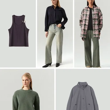
Войти
Двубортный жакет из твида
ML838/lut
SALE
Войти
Полупальто-халат из шерсти
R136/irishcream
SALE