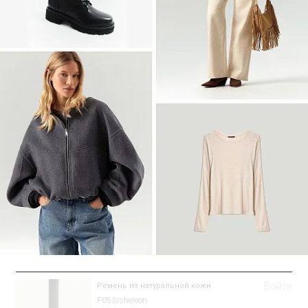
Войти
Рубашка прямого кроя
Блузка B3316/sanvito
SALE
Войти
Ремень из натуральной кожи
F053/shereon