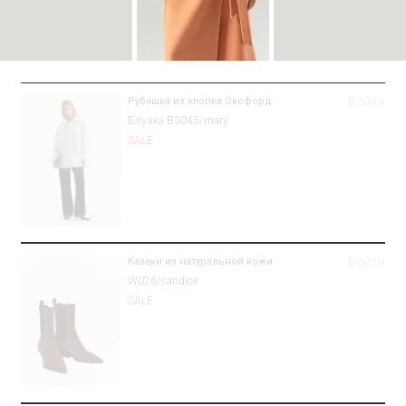
Войти
Рубашка из хлопка Оксфорд
Блузка B3045/mary
SALE
Войти
Казаки из натуральной кожи
W026/candice
SALE