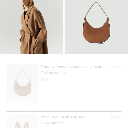
Войти
Сумка-полумесяц из натуральной замши
C066/mahogany
NEW
Войти
Туфли-лодочки из 100% кожи
W014/tuberose