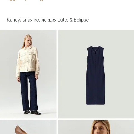
R136/agato
SALE
Капсульная коллекция Latte & Eclipse
Войти
Топ с металлической вставкой
Блузка B3127/dvunoch
SALE
Войти
Джинсовый жилет с леопардовым
принтом
GL112/lewpard
SALE