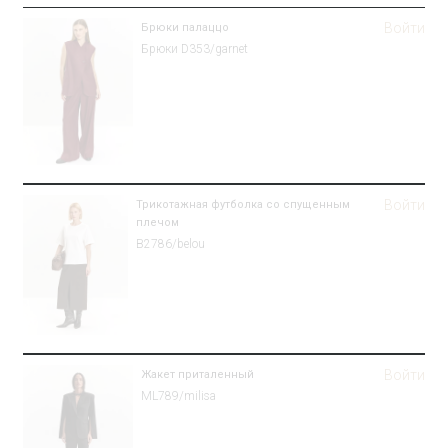
Войти
Брюки палаццо
Брюки D353/garnet
Войти
Трикотажная футболка со спущенным
плечом
B2786/belou
Войти
Жакет приталенный
ML789/milisa