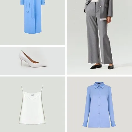
Войти
Платье-рубашка макси с принтом
PL1644/haku
SALE