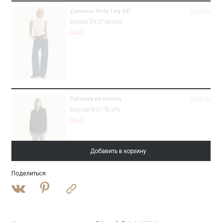
Войти
Джинсы Wide Leg 437
Брюки D437/bruna
SALE
Войти
Рубашка из хлопка
Блузка B3178/jilly
SALE
Добавить в корзину
Поделиться
:
Войти
Платье-футляр макси
PL1636/madro
SALE