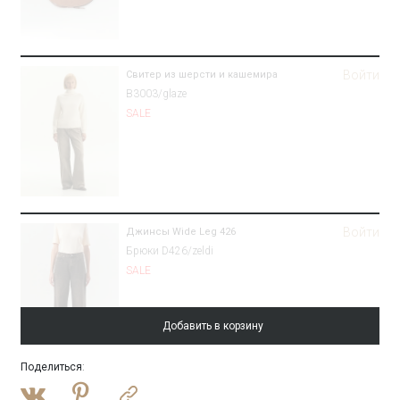
Войти
Свитер из шерсти и кашемира
B3003/glaze
SALE
Войти
Джинсы Wide Leg 426
Брюки D426/zeldi
SALE
Добавить в корзину
Поделиться
:
Войти
Полупальто-халат из шерсти