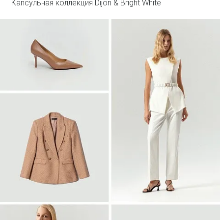
Капсульная коллекция Dijon & Bright White
Войти
Двубортный жакет из твида
ML838/lut
SALE