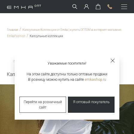
/
Главная
Капсульные Коллекции от Emka | купить ОПТОМ в интернет-магазине
/
EmkaFashion
Капсульные коллекции
/
Главная
Капсульные коллекции
Уважаемые посетители!
Капсульная коллекция Snow White & Raven
На этом сайте доступны только оптовые продажи
В розницу можно купить на сайте
emkashop.ru
Перейти на розничный
Я оптовый покупатель
сайт