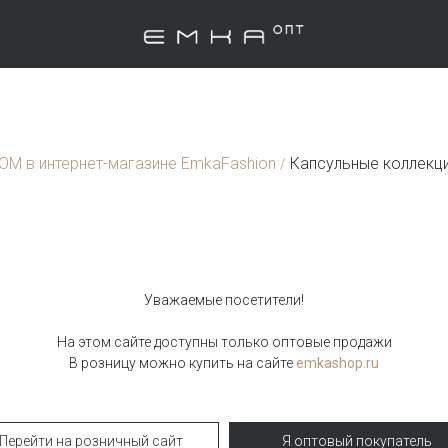
ТОМ в интернет-магазине EmkaFashion
Капсульные коллекц
/
Уважаемые посетители!
На этом сайте доступны только оптовые продажи
aven
В розницу можно купить на сайте
emkashop.ru
Брюки палаццо
Перейти на розничный сайт
Я оптовый покупатель
Брюки D353/garnet