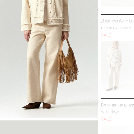
Джинсы Wide Le
Брюки D425/dearsi
SALE
Ботинки на шну
W028/kaya
SALE