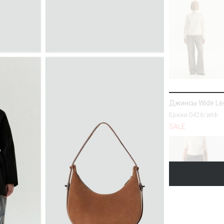
Джинсы Wide Le
Брюки D426/zeldi
SALE