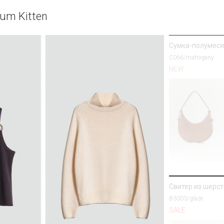
Лонгслив с дво
um Kitten
B3115/champan
SALE
Сумка-полумеся
C066/mahogany
NEW
Полупальто из 
R137/harbor
SALE
Свитер из шерс
B3003/glaze
SALE