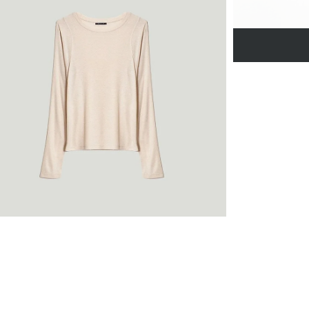
Джинсовая куртк
N081/dearsi
SALE