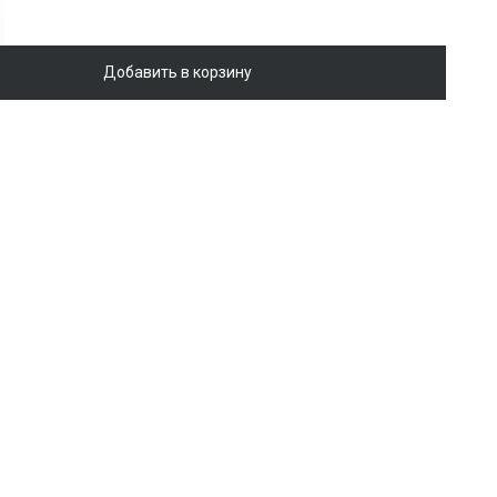
Добавить в корзину
а oversize с бахромой
Войти