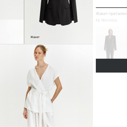
Жакет притале
ML789/milisa
Блузка однотон
Блузка B3287/lamb