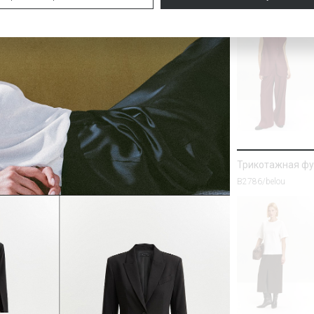
Трикотажная фу
B2786/belou