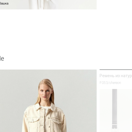
Юбка А-силуэта
Юбка S1125/milisa
le
Ремень из нату
F053/shereon
Рубашка прямог
Блузка B3316/sanv
SALE