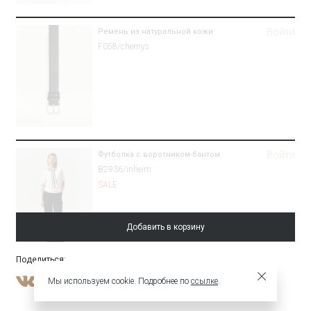
Войти
Ремень из натуральной кожи
F058/chernys
Войти
Футболка с воротником-бантом
B2936/inheim
SALE
Добавить в корзину
Поделиться
:
Войти
Брюки зауженного кроя из костюмной
Мы используем cookie. Подробнее по
ссылке
.
шерсти
Брюки D001/aspect