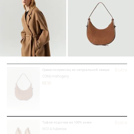
Войти
Сумка-полумесяц из натуральной замши
C066/mahogany
NEW
Войти
Туфли-лодочки из 100% кожи
W014/tuberose