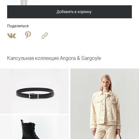
Добавить в корзину
Поделиться
:
Войти
Блузка однотонная
Блузка B3287/lambik
Капсульная коллекция Angora & Gargoyle
Войти
Юбка А-силуэта
Юбка S1125/milisa
HIT