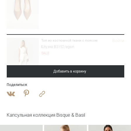
Войти
Топ из костюмной ткани с поясом
Блузка B3152/again
SALE
Добавить в корзину
Поделиться
:
Войти
Брюки зауженного кроя
Брюки D448/again
SALE
Капсульная коллекция Bisque & Basil