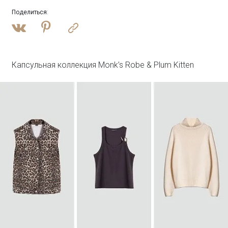
Поделиться
:
Войти
Джинсовая куртка oversize с бахромой
N081/dearsi
SALE
Капсульная коллекция Monk’s Robe & Plum Kitten
Войти
Лонгслив с двойным швом с шелком
B3115/champan
SALE
Войти
Полупальто из шерсти с отстегивающимся
капюшоном
R137/harbor