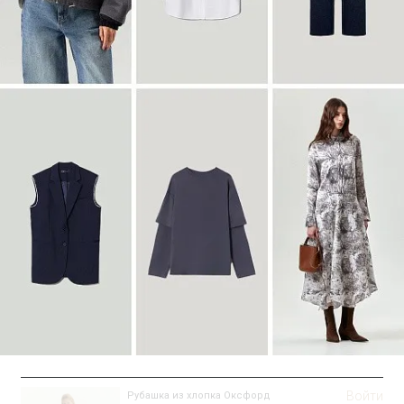
Войти
Пальто-халат из шерсти
R117/delphinium
SALE
Войти
Рубашка из хлопка Оксфорд