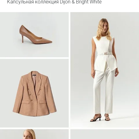
Капсульная коллекция Dijon & Bright White
Войти
Двубортный жакет из твида
ML838/lut
SALE