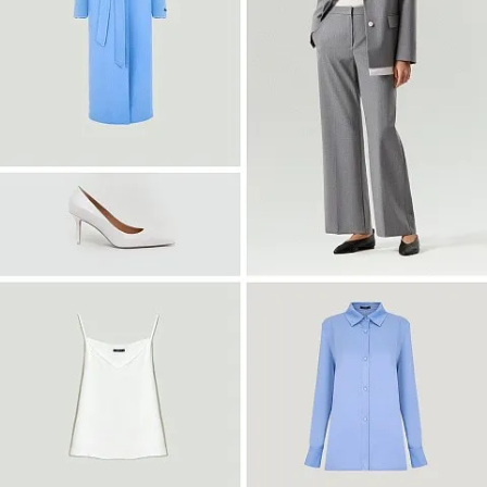
Войти
Платье-рубашка макси с принтом
PL1644/haku
SALE