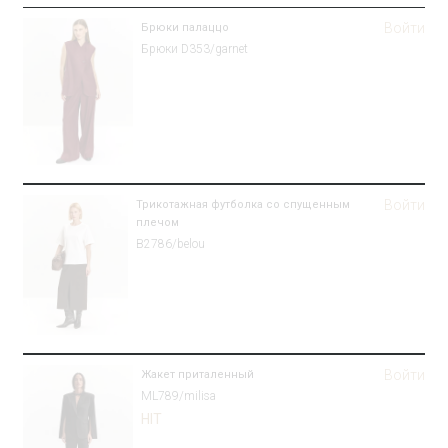
Войти
Брюки палаццо
Брюки D353/garnet
Войти
Трикотажная футболка со спущенным
плечом
B2786/belou
Войти
Жакет приталенный
ML789/milisa
HIT