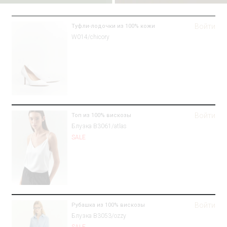
Войти
Туфли-лодочки из 100% кожи
W014/chicory
Войти
Топ из 100% вискозы
Блузка B3061/atlas
SALE
Войти
Рубашка из 100% вискозы
Блузка B3053/ozzy
SALE