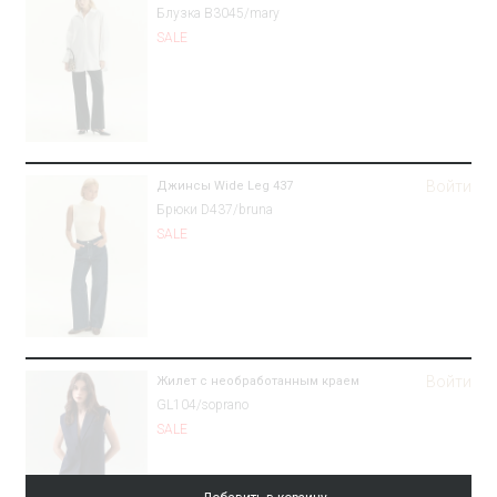
Блузка B3045/mary
SALE
Войти
Джинсы Wide Leg 437
Брюки D437/bruna
SALE
Войти
Жилет с необработанным краем
GL104/soprano
SALE