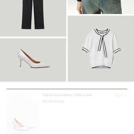
Войти
Туфли-лодочки из 100% кожи
W014/chicory