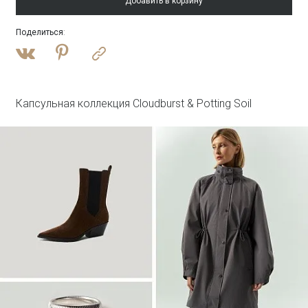
Добавить в корзину
Поделиться
:
Войти
Полупальто из шерсти с отстегивающимся
капюшоном
R137/harbor
SALE
Капсульная коллекция Cloudburst & Potting Soil
Войти
Платье-рубашка макси с принтом
PL1644/haku
SALE
Войти
Лонгслив из 100% хлопка
B3148/steenkool
SALE