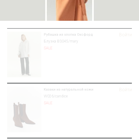
Войти
Рубашка из хлопка Оксфорд
Блузка B3045/mary
SALE
Войти
Казаки из натуральной кожи
W026/candice
SALE