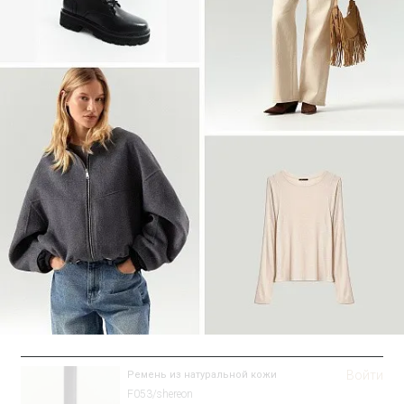
Войти
Рубашка прямого кроя
Блузка B3316/sanvito
SALE
Войти
Ремень из натуральной кожи
F053/shereon