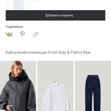
Добавить в корзину
Поделиться
:
Войти
Однобортный жакет в полоску
ML830/shift
SALE
Капсульная коллекция Frost Gray & Patriot Blue
Войти
Брюки прямого кроя в полоску
Брюки D357/shift
SALE