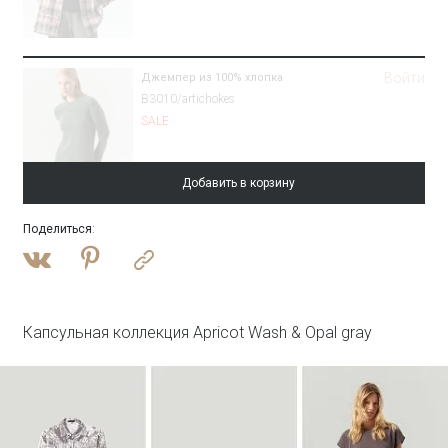
Войти
Джемпер из 100% хлопка
B3010/artichokes
SALE
Добавить в корзину
Поделиться
:
Войти
Плащ с потайным капюшоном
T046/reyna
SALE
Капсульная коллекция Apricot Wash & Opal gray
Войти
Топ с металлической вставкой