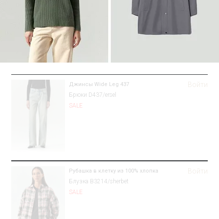
Войти
Джинсы Wide Leg 437
Брюки D437/ersel
SALE
Войти
Рубашка в клетку из 100% хлопка
Блузка B3214/sherbet
SALE