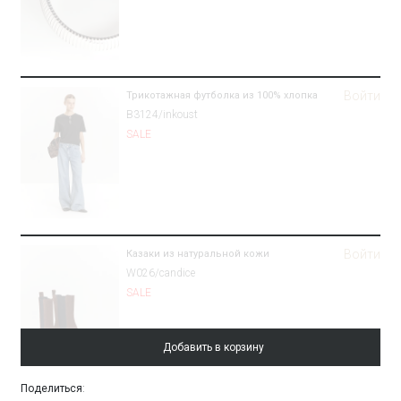
Войти
Трикотажная футболка из 100% хлопка
B3124/inkoust
SALE
Войти
Казаки из натуральной кожи
W026/candice
SALE
Добавить в корзину
Поделиться
: