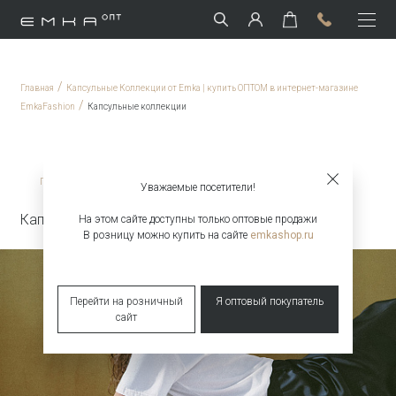
/
Главная
Капсульные Коллекции от Emka | купить ОПТОМ в интернет-магазине
/
EmkaFashion
Капсульные коллекции
/
Главная
Капсульные коллекции
Уважаемые посетители!
Капсульная коллекция Snow White & Raven
На этом сайте доступны только оптовые продажи
В розницу можно купить на сайте
emkashop.ru
Перейти на розничный
Я оптовый покупатель
сайт