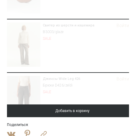
Войти
Свитер из шерсти и кашемира
B3003/glaze
SALE
Войти
Джинсы Wide Leg 426
Брюки D426/zeldi
SALE
Добавить в корзину
Поделиться
:
Войти
Полупальто-халат из шерсти