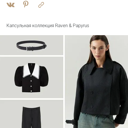
Войти
Брюки прямого кроя с защипами
Брюки D351/monk
SALE
Капсульная коллекция Raven & Papyrus
Войти
Плащ с потайным капюшоном
T046/reyna
SALE
Войти
Джинсовый жилет с леопардовым
принтом
GL112/lewpard
SALE