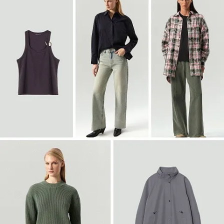
Войти
Двубортный жакет из твида
ML838/lut
SALE
Войти
Полупальто-халат из шерсти
R136/irishcream
SALE