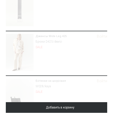
Войти
Джинсы Wide Leg 425
Брюки D425/dearsi
SALE
Войти
Ботинки на шнуровке
W028/kaya
SALE
Добавить в корзину