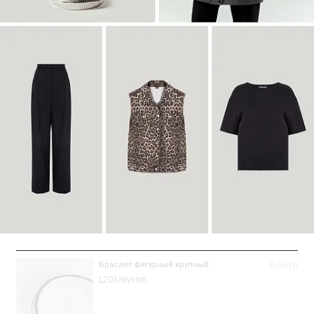
Войти
Браслет фигурный крупный
L201/elysion