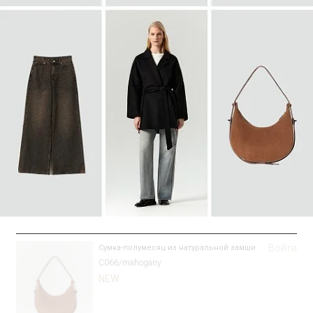
SALE
Войти
Сумка-полумесяц из натуральной замши
C066/mahogany
NEW