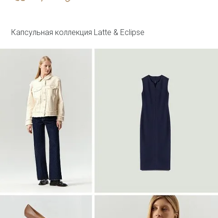
R136/agato
SALE
Капсульная коллекция Latte & Eclipse
Войти
Топ с металлической вставкой
Блузка B3127/dvunoch
SALE
Войти
Джинсовый жилет с леопардовым
принтом
GL112/lewpard
SALE