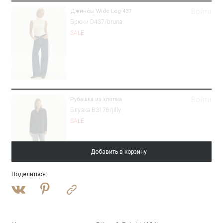
Войти
Джинсы Wide Leg 437
Брюки D437/bruna
SALE
Войти
Рубашка из хлопка
Блузка B3178/jilly
SALE
Добавить в корзину
Поделиться
:
Войти
Платье-футляр макси
PL1636/madro
SALE