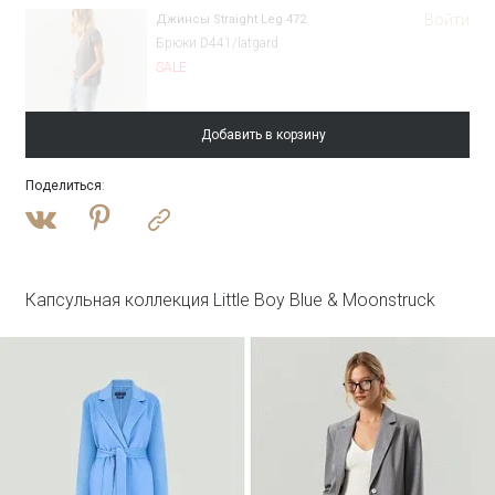
Войти
Джинсы Straight Leg 472
Брюки D441/latgard
SALE
Добавить в корзину
Поделиться
:
Войти
Однобортный жакет с замшевой вставкой
ML762/felicia
SALE
Капсульная коллекция Little Boy Blue & Moonstruck
Войти
Пальто-халат из шерсти
R117/pesche
SALE