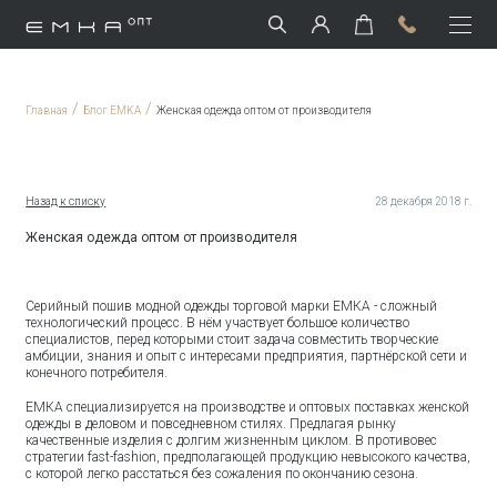
/
/
Главная
Блог EMKA
Женская одежда оптом от производителя
Назад к списку
28 декабря 2018 г.
Женская одежда оптом от производителя
Серийный пошив модной одежды торговой марки ЕМКА - сложный
технологический процесс. В нём участвует большое количество
специалистов, перед которыми стоит задача совместить творческие
амбиции, знания и опыт с интересами предприятия, партнёрской сети и
конечного потребителя.
ЕМКА специализируется на производстве и оптовых поставках женской
одежды в деловом и повседневном стилях. Предлагая рынку
качественные изделия с долгим жизненным циклом. В противовес
стратегии fast-fashion, предполагающей продукцию невысокого качества,
с которой легко расстаться без сожаления по окончанию сезона.