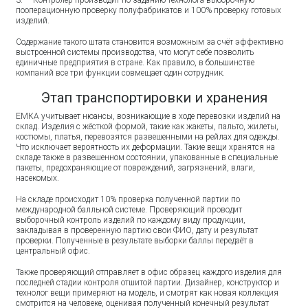
3. Контролёр производит по заданию технолога выборочную
пооперационную проверку полуфабрикатов и 100% проверку готовых
изделий.
Содержание такого штата становится возможным за счёт эффективно
выстроенной системы производства, что могут себе позволить
единичные предприятия в стране. Как правило, в большинстве
компаний все три функции совмещает один сотрудник.
Этап транспортировки и хранения
ЕМКА учитывает нюансы, возникающие в ходе перевозки изделий на
склад. Изделия с жёсткой формой, такие как жакеты, пальто, жилеты,
костюмы, платья, перевозятся развешенными на рейлах для одежды.
Что исключает вероятность их деформации. Такие вещи хранятся на
складе также в развешенном состоянии, упакованные в специальные
пакеты, предохраняющие от повреждений, загрязнений, влаги,
насекомых.
На складе происходит 10% проверка полученной партии по
международной балльной системе. Проверяющий проводит
выборочный контроль изделий по каждому виду продукции,
закладывая в проверенную партию свои ФИО, дату и результат
проверки. Полученные в результате выборки баллы передаёт в
центральный офис.
Также проверяющий отправляет в офис образец каждого изделия для
последней стадии контроля отшитой партии. Дизайнер, конструктор и
технолог вещи примеряют на модель, и смотрят как новая коллекция
смотрится на человеке, оценивая полученный конечный результат