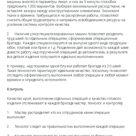
машины вносятся параметры лекал, и она за 3 минуты способна
предложить 1000 вариантов. Выбирая минимальный расход ткани, не
оставляя зазоры между конструктивными элементами. Экономия
ткани и времени, требующегося на раскройные работы, позволяют
снизить общие трудозатраты и направить освободившиеся ресурсы на
усиление системы контроля качества.
2. Наличие узкоспециализированных машин позволяет разделить
труд швей по отдельным операциям, сформировав операционные
бригады. Каждая специализируется на выпуске одного вида продукции -
юбок, платьев или брюк и т.д. Разделение даёт возможность каждой швее
довести работу над порученной операцией до автоматизма, в результате
все детали изделия получаются идеально выполненными.
К примеру, над пошивом одной блузки работает бригада из 20 швей.
Такая технология гарантирует идеальное качество, поскольку позволяет
отследить эффективность выполнения любой операции в любой момент
времени и определить исполнителя.
Контроль
Качество кроя, выполнение отдельных операций и качество готового
изделия отслеживают в каждой бригаде мастер, технолог и контролёр.
1. Мастер распределяет кто из сотрудников какие операции
выполняет.
2. Технолог следит за правильностью выполнения каждой операции.