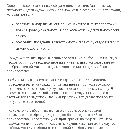
Основная сложность в таких обсуждениях - достичь баланс между
творческой идеей художников и возможностью реализации в той ткани,
которая позволит:
заложить в изделие максимальное качество и комфорт с точки
зрения функциональности в процессе носки и длительного срока
службы,
обеспечить попадание в себестоимость, гарантирующую изделию
ценовую доступность.
Прежде чем отшить промышленные образцы из выбранных тканей, в
лаборатории производится проверка их качества с использованием
разбраковочной машины с целью исключения попадания брака в
производство.
Чтобы выяснить свойства тканей и адаптировать их к моделям,
проводятся тесты на усадку при отпаривании, прочность окраски,
растяжимость по основе и утку, осыпаемость, раздвижку по шву. В
расчёт лекал в САПР Grafic закладывается полученный процент
растяжки/усадки/дополнительные припуски, что делает посадку по
фигуре ещё более точной.
После чего из выбранных тканей в 54 размере отшиваются
промышленные образцы изделий, отобранные для серийного
производства. С последующими примерками на модели. Эта мера
необходима для проверки посадки на крупных женщинах и в случае
необходимости доработки лекал изделий для больших размеров.