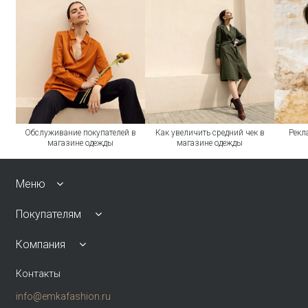
Обслуживание покупателей в
Как увеличить средний чек в
Рекл
магазине одежды
магазине одежды
Меню
Покупателям
Компания
Контакты
info@emkafashion.ru